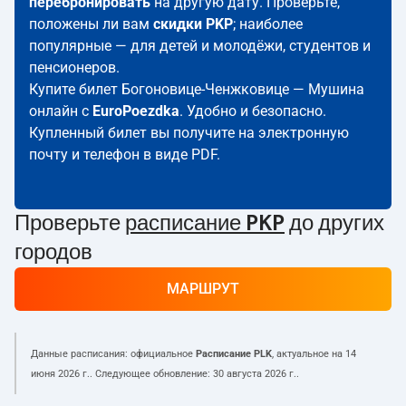
перебронировать
на другую дату. Проверьте,
положены ли вам
скидки PKP
; наиболее
популярные — для детей и молодёжи, студентов и
пенсионеров.
Купите билет Богоновице-Ченжковице — Мушина
онлайн с
EuroPoezdka
. Удобно и безопасно.
Купленный билет вы получите на электронную
почту и телефон в виде PDF.
Проверьте
расписание PKP
до других
городов
МАРШРУТ
Данные расписания: официальное
Расписание PLK
, актуальное на
14
июня 2026 г.
. Следующее обновление:
30 августа 2026 г.
.