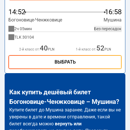
14:52
16:58
Богоновице-Ченжковице
Мушина
2ч 05мин
Без пересадок
TLK
30104
40
52
2-й класс от:
PLN
1-й класс от:
PLN
ВЫБРАТЬ
Как купить дешёвый билет
Богоновице-Ченжковице – Мушина?
Купите билет до Мушина заранее. Даже если вы не
уверены в дате и времени отправления, такой
билет всегда можно
вернуть или