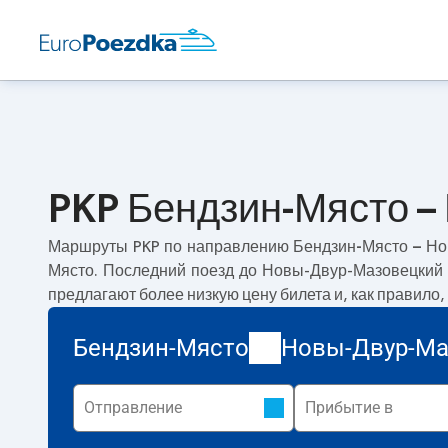
PKP Бендзин-Място –
Маршруты PKP по направлению
Бендзин-Място – Н
Място. Последний поезд до Новы-Двур-Мазовецкий 
предлагают более низкую цену билета и, как правило
Бендзин-Място
Новы-Двур-Ма