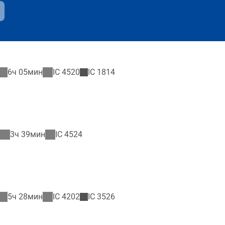
6ч 05мин
IC
4520
IC
1814
3ч 39мин
IC
4524
5ч 28мин
IC
4202
IC
3526