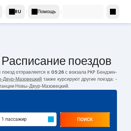
Помощь
RU
 Расписание поездов
й поезд отправляется в
05:26
с вокзала PKP Бендзин-
-Двур-Мазовецкий
также курсируют другие поезда:
-
 станции Новы-Двур-Мазовецкий.
ПОИСК