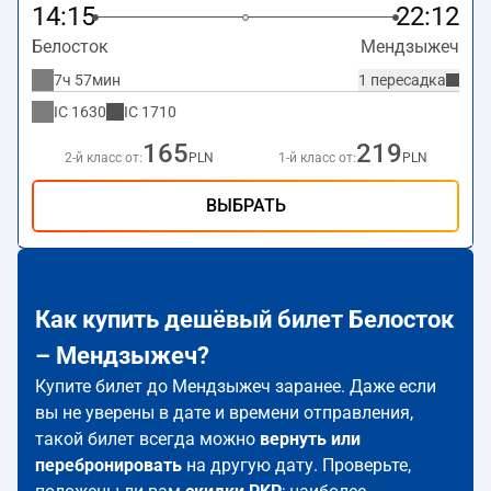
14:15
22:12
Белосток
Мендзыжеч
7ч 57мин
1 пересадка
IC
1630
IC
1710
165
219
2-й класс от:
PLN
1-й класс от:
PLN
ВЫБРАТЬ
Как купить дешёвый билет Белосток
– Мендзыжеч?
Купите билет до Мендзыжеч заранее. Даже если
вы не уверены в дате и времени отправления,
такой билет всегда можно
вернуть или
перебронировать
на другую дату. Проверьте,