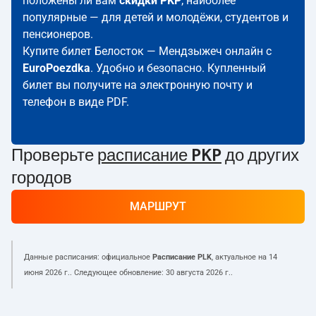
положены ли вам
скидки PKP
; наиболее
популярные — для детей и молодёжи, студентов и
пенсионеров.
Купите билет Белосток — Мендзыжеч онлайн с
EuroPoezdka
. Удобно и безопасно. Купленный
билет вы получите на электронную почту и
телефон в виде PDF.
Проверьте
расписание PKP
до других
городов
МАРШРУТ
Данные расписания: официальное
Расписание PLK
, актуальное на
14
июня 2026 г.
. Следующее обновление:
30 августа 2026 г.
.