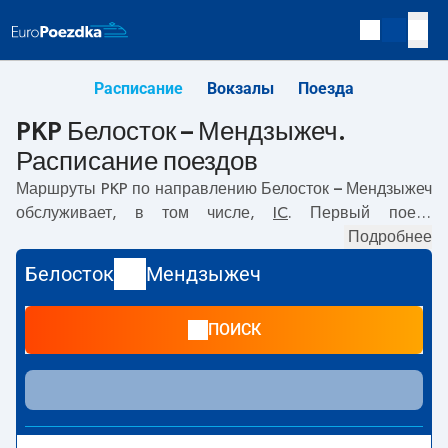
Расписание
Вокзалы
Поезда
PKP Белосток – Мендзыжеч.
Расписание поездов
Маршруты PKP по направлению
Белосток – Мендзыжеч
обслуживает, в том числе,
IC
. Первый поезд
отправляется в
14:15
с вокзала PKP Белосток.
Подробнее
Последний поезд до Мендзыжеч отправляется в 14:15. В
Белосток
Мендзыжеч
настоящее время по маршруту
Белосток
–
Мендзыжеч
не курсируют другие поезда перевозчика PKP Intercity.
ПОИСК
Поезд заканчивает маршрут на станции Мендзыжеч.