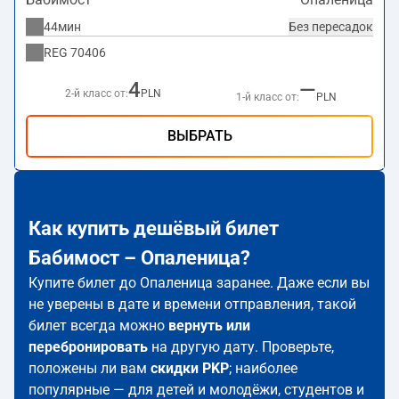
44мин
Без пересадок
REG
70406
4
—
2-й класс от:
PLN
1-й класс от:
PLN
ВЫБРАТЬ
Как купить дешёвый билет
Бабимост – Опаленица?
Купите билет до Опаленица заранее. Даже если вы
не уверены в дате и времени отправления, такой
билет всегда можно
вернуть или
перебронировать
на другую дату. Проверьте,
положены ли вам
скидки PKP
; наиболее
популярные — для детей и молодёжи, студентов и