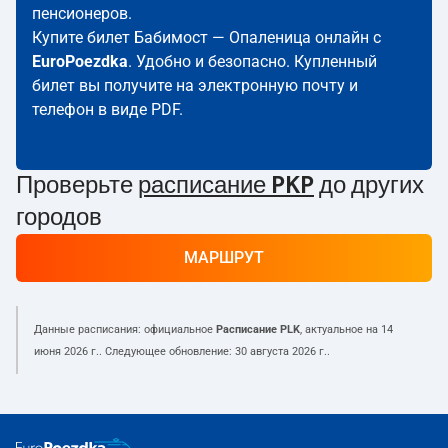
пенсионеров.
Купите билет Бабимост — Опаленица онлайн с
EuroPoezdka
. Удобно и безопасно. Купленный
билет вы получите на электронную почту и
телефон в виде PDF.
Проверьте
расписание PKP
до других
городов
МАРШРУТ
Данные расписания: официальное
Расписание PLK
, актуальное на
14
июня 2026 г.
. Следующее обновление:
30 августа 2026 г.
.