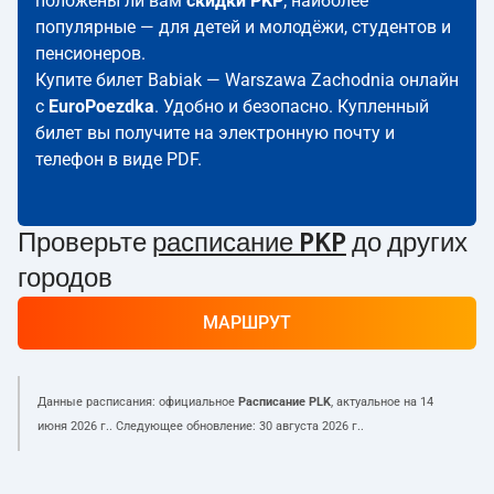
положены ли вам
скидки PKP
; наиболее
популярные — для детей и молодёжи, студентов и
пенсионеров.
Купите билет Babiak — Warszawa Zachodnia онлайн
с
EuroPoezdka
. Удобно и безопасно. Купленный
билет вы получите на электронную почту и
телефон в виде PDF.
Проверьте
расписание PKP
до других
городов
МАРШРУТ
Данные расписания: официальное
Расписание PLK
, актуальное на
14
июня 2026 г.
. Следующее обновление:
30 августа 2026 г.
.