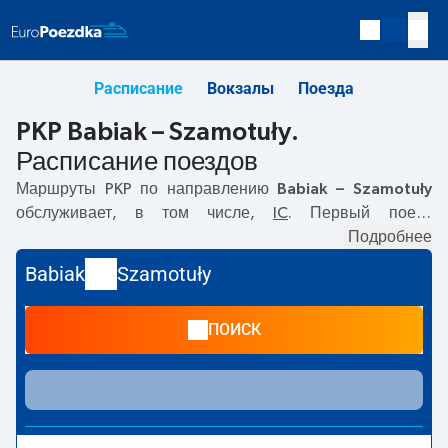
Расписание
Вокзалы
Поезда
PKP Babiak – Szamotuły.
Расписание поездов
Маршруты PKP по направлению
Babiak – Szamotuły
обслуживает, в том числе,
IC
. Первый поезд
отправляется в
10:50
с вокзала PKP Babiak. Последний
Подробнее
поезд до Szamotuły отправляется в 17:10. По маршруту
Babiak
Szamotuły
Babiak
–
Szamotuły
также курсируют другие поезда:
TLK
-
предлагают более низкую цену билета и, как правило,
ПОИСК
более долгое время в пути. Поезд заканчивает маршрут
на станции Szamotuły.