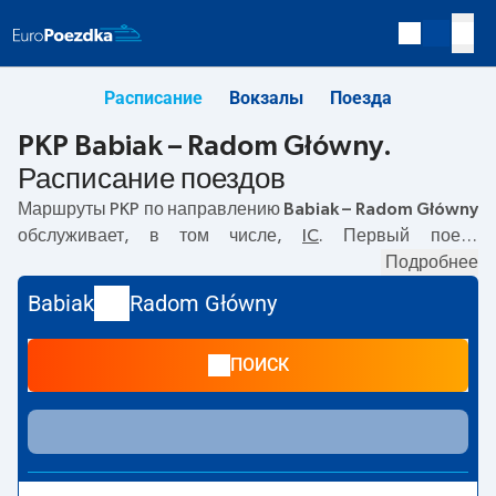
Расписание
Вокзалы
Поезда
PKP Babiak – Radom Główny.
Расписание поездов
Маршруты PKP по направлению
Babiak – Radom Główny
обслуживает, в том числе,
IC
. Первый поезд
отправляется в
10:50
с вокзала PKP Babiak. Последний
Подробнее
поезд до Radom Główny отправляется в 10:50. В
Babiak
Radom Główny
настоящее время по маршруту
Babiak
–
Radom Główny
не курсируют другие поезда перевозчика PKP Intercity.
ПОИСК
Поезд заканчивает маршрут на станции Radom Główny.