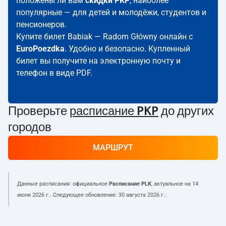
положены ли вам
скидки PKP
; наиболее
популярные — для детей и молодёжи, студентов и
пенсионеров.
Купите билет Babiak — Radom Główny онлайн с
EuroPoezdka
. Удобно и безопасно. Купленный
билет вы получите на электронную почту и
телефон в виде PDF.
Проверьте
расписание PKP
до других
городов
МАРШРУТ
Данные расписания: официальное
Расписание PLK
, актуальное на
14
июня 2026 г.
. Следующее обновление:
30 августа 2026 г.
.