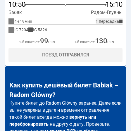
10:50
15:10
Бабяк
Радом-Глувны
4ч 19мин
1 пересадка
IC
7204
IC
5326
99
130
2-й класс от:
PLN
1-й класс от:
PLN
ПОЕЗД ОТПРАВИЛСЯ
Как купить дешёвый билет Babiak –
Radom Główny?
Купите билет до Radom Główny заранее. Даже если
вы не уверены в дате и времени отправления,
такой билет всегда можно
вернуть или
перебронировать
на другую дату. Проверьте,