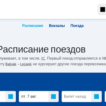
Расписание
Вокзалы
Поезда
. Расписание поездов
луживает, в том числе,
IC
. Первый поезд отправляется в
1
уту
Babiak
–
Leżajsk
не курсируют другие поезда перевозчика 