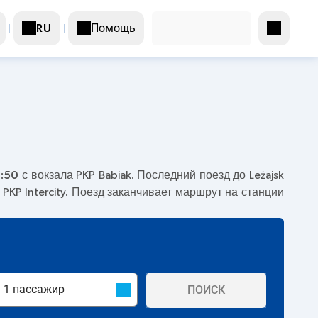
Помощь
RU
0:50
с вокзала PKP Babiak. Последний поезд до Leżajsk
PKP Intercity. Поезд заканчивает маршрут на станции
ПОИСК