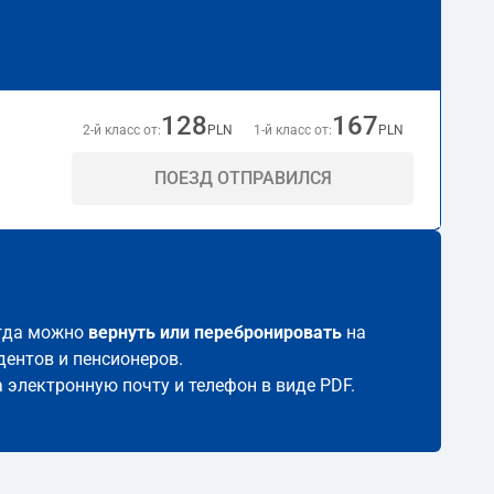
128
167
2-й класс от:
PLN
1-й класс от:
PLN
ПОЕЗД ОТПРАВИЛСЯ
егда можно
вернуть или перебронировать
на
дентов и пенсионеров.
а электронную почту и телефон в виде PDF.