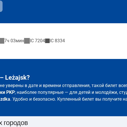
7ч 03мин
IC
7204
IC
8334
– Leżajsk?
 не уверены в дате и времени отправления, такой билет вс
ки PKP
; наиболее популярные — для детей и молодёжи, сту
ezdka
. Удобно и безопасно. Купленный билет вы получите н
х городов