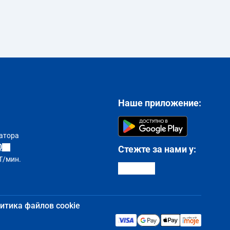
Наше приложение:
атора
0
Стежте за нами у:
T/мин.
итика файлов cookie