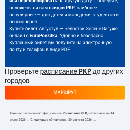
или перебронировать
на другую дату. Проверьте,
положены ли вам
скидки PKP
; наиболее
популярные — для детей и молодёжи, студентов и
пенсионеров.
Купите билет Августув — Белосток Зелёне Взгуже
онлайн с
EuroPoezdka
. Удобно и безопасно.
Купленный билет вы получите на электронную
почту и телефон в виде PDF.
Проверьте
расписание PKP
до других
городов
МАРШРУТ
Данные расписания: официальное
Расписание PLK
, актуальное на
14
июня 2026 г.
. Следующее обновление:
30 августа 2026 г.
.