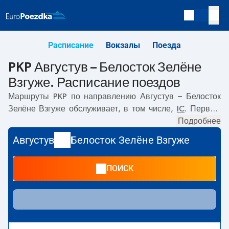
Расписание
Вокзалы
Поезда
PKP Августув – Белосток Зелёне
Взгуже. Расписание поездов
Маршруты PKP по направлению
Августув – Белосток
Зелёне Взгуже
обслуживает, в том числе,
IC
. Первый
прямой поезд отправляется в
05:50
с вокзала PKP
Подробнее
Августув. Последний поезд до Белосток Зелёне Взгуже
Августув
Белосток Зелёне Взгуже
отправляется в 15:51. Самое быстрое путешествие
предлагает прямой поезд
HAŃCZA
. Поездка на нём
ПОИСК
занимает
01:44
. По маршруту
Августув
–
Белосток
Зелёне Взгуже
также курсируют другие поезда:
-
предлагают более низкую цену билета и, как правило,
более долгое время в пути. Поезд заканчивает маршрут
на станции Белосток Зелёне Взгуже.