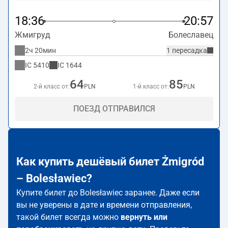
18:36
20:57
Жмигруд
Болеславец
2ч 20мин
1 пересадка
IC
5410
IC
1644
64
85
2-й класс от:
PLN
1-й класс от:
PLN
ПОЕЗД ОТПРАВИЛСЯ
Как купить дешёвый билет Żmigród
– Bolesławiec?
Купите билет до Bolesławiec заранее. Даже если
вы не уверены в дате и времени отправления,
такой билет всегда можно
вернуть или