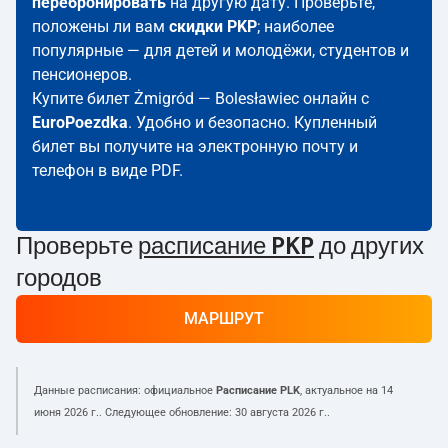
перебронировать
на другую дату. Проверьте,
положены ли вам
скидки PKP
; наиболее
популярные — для детей и молодёжи, студентов и
пенсионеров.
Купите билет Żmigród — Bolesławiec онлайн с
EuroPoezdka
. Удобно и безопасно. Купленный
билет вы получите на электронную почту и
телефон в виде PDF.
Проверьте
расписание PKP
до других
городов
МАРШРУТ
Данные расписания: официальное
Расписание PLK
, актуальное на
14
июня 2026 г.
. Следующее обновление:
30 августа 2026 г.
.