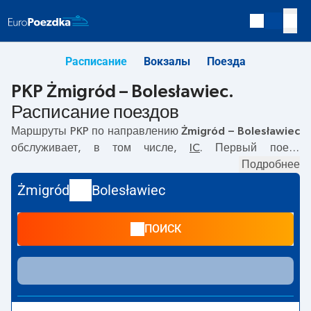
Расписание
Вокзалы
Поезда
PKP Żmigród – Bolesławiec.
Расписание поездов
Маршруты PKP по направлению
Żmigród – Bolesławiec
обслуживает, в том числе,
IC
. Первый поезд
отправляется в
07:32
с вокзала PKP Żmigród. Последний
Подробнее
поезд до Bolesławiec отправляется в 18:36. По маршруту
Żmigród
Bolesławiec
Żmigród
–
Bolesławiec
также курсируют другие поезда:
-
предлагают более низкую цену билета и, как правило,
ПОИСК
более долгое время в пути. Поезд заканчивает маршрут
на станции Bolesławiec.