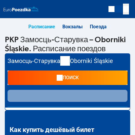
Расписание
Вокзалы
Поезда
PKP Замосць-Старувка – Oborniki
Śląskie. Расписание поездов
Замосць-Старувка
Oborniki Śląskie
ПОИСК
Как купить дешёвый билет