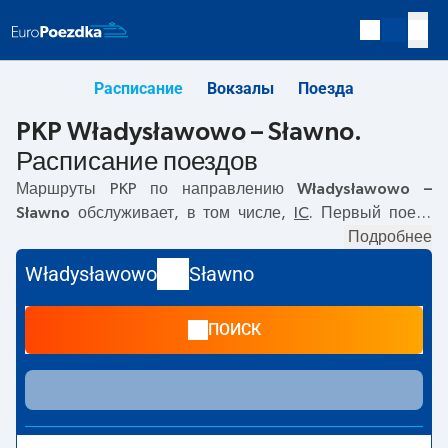
Расписание
Вокзалы
Поезда
PKP Władysławowo – Sławno.
Расписание поездов
Маршруты PKP по направлению
Władysławowo –
Sławno
обслуживает, в том числе,
IC
. Первый поезд
отправляется в
09:00
с вокзала PKP Władysławowo по
Подробнее
адресу
Dworcowa, 84-120 Wladyslawowo
. Последний
Władysławowo
Sławno
поезд до Sławno отправляется в 09:36. По маршруту
Władysławowo
–
Sławno
также курсируют другие поезда:
ПОИСК
- предлагают более низкую цену билета и, как правило,
более долгое время в пути. Поезд заканчивает маршрут
на станции Sławno по адресу
Dworcowa, 76-100
Slawno
.