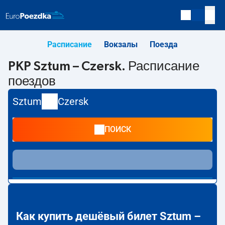
Расписание
Вокзалы
Поезда
PKP Sztum – Czersk. Расписание
поездов
Sztum
Czersk
ПОИСК
Как купить дешёвый билет Sztum –