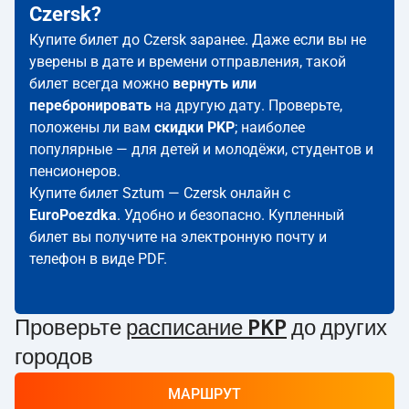
Czersk?
Купите билет до Czersk заранее. Даже если вы не
уверены в дате и времени отправления, такой
билет всегда можно
вернуть или
перебронировать
на другую дату. Проверьте,
положены ли вам
скидки PKP
; наиболее
популярные — для детей и молодёжи, студентов и
пенсионеров.
Купите билет Sztum — Czersk онлайн с
EuroPoezdka
. Удобно и безопасно. Купленный
билет вы получите на электронную почту и
телефон в виде PDF.
Проверьте
расписание PKP
до других
городов
МАРШРУТ