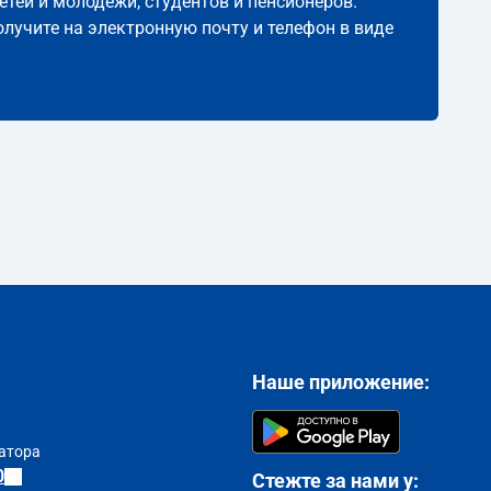
етей и молодёжи, студентов и пенсионеров.
олучите на электронную почту и телефон в виде
Наше приложение:
атора
0
Стежте за нами у: