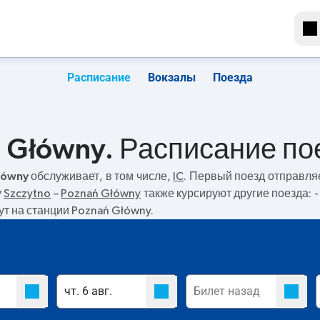
Расписание
Вокзалы
Поезда
ń Główny. Расписание по
łówny
обслуживает, в том числе,
IC
. Первый поезд отправля
у
Szczytno
–
Poznań Główny
также курсируют другие поезда:
-
ут на станции Poznań Główny.