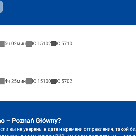
5ч 02мин
IC
15102
IC
5710
4ч 25мин
IC
15100
IC
5702
o – Poznań Główny?
если вы не уверены в дате и времени отправления, такой б