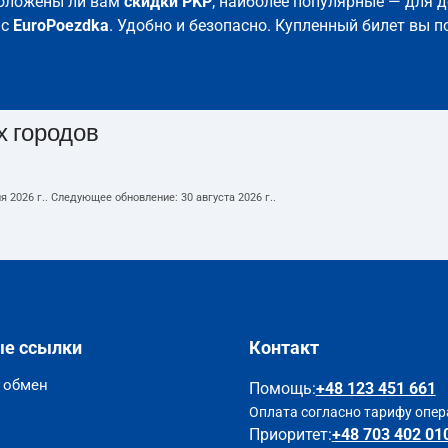
положены ли вам
скидки PKP
; наиболее популярные — для д
 с
EuroPoezdka
. Удобно и безопасно. Купленный билет вы п
х городов
я 2026 г.
. Следующее обновление:
30 августа 2026 г.
.
ые ссылки
Контакт
и обмен
Помощь
:
+48 123 451 661
Оплата согласно тарифу опер
Приоритет:
+48 703 402 01