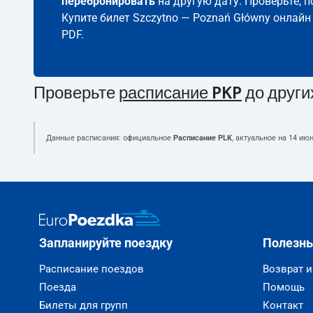
перебронировать
на другую дату. Проверьте, 
Купите билет Szczytno — Poznań Główny онлайн
PDF.
Проверьте
расписание PKP
до други
Данные расписания: официальное
Расписание PLK
, актуальное на
14 июн
Запланируйте поездку
Полезн
Расписание поездов
Возврат 
Поезда
Помощь
Билеты для групп
Контакт