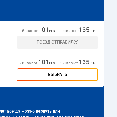
101
135
2-й класс от:
PLN
1-й класс от:
PLN
ПОЕЗД ОТПРАВИЛСЯ
101
135
2-й класс от:
PLN
1-й класс от:
PLN
ВЫБРАТЬ
илет всегда можно
вернуть или