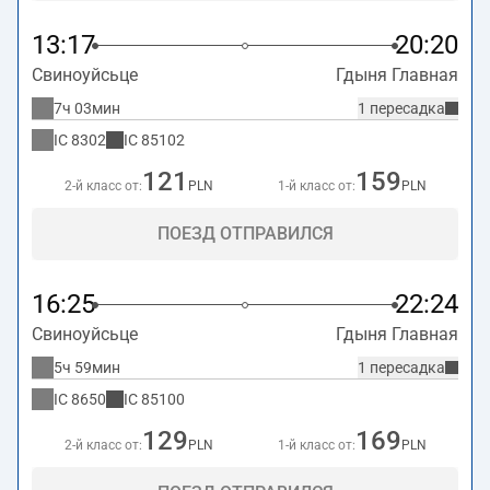
13:17
20:20
Свиноуйсьце
Гдыня Главная
7ч 03мин
1 пересадка
IC
8302
IC
85102
121
159
2-й класс от:
PLN
1-й класс от:
PLN
ПОЕЗД ОТПРАВИЛСЯ
16:25
22:24
Свиноуйсьце
Гдыня Главная
5ч 59мин
1 пересадка
IC
8650
IC
85100
129
169
2-й класс от:
PLN
1-й класс от:
PLN