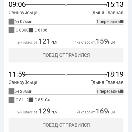
09:06
15:13
Свиноуйсьце
Гдыня Главная
6ч 07мин
1 пересадка
IC
8308
IC
8106
121
159
2-й класс от:
PLN
1-й класс от:
PLN
ПОЕЗД ОТПРАВИЛСЯ
11:59
18:19
Свиноуйсьце
Гдыня Главная
6ч 20мин
1 пересадка
IC
8112
IC
85104
129
169
2-й класс от:
PLN
1-й класс от:
PLN
ПОЕЗД ОТПРАВИЛСЯ