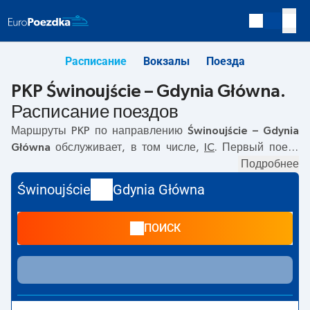
Расписание
Вокзалы
Поезда
PKP Świnoujście – Gdynia Główna.
Расписание поездов
Маршруты PKP по направлению
Świnoujście – Gdynia
Główna
обслуживает, в том числе,
IC
. Первый поезд
отправляется в
09:06
с вокзала PKP Świnoujście по
Подробнее
адресу
Dworcowa, 72-600 Swinoujscie
. Последний
Świnoujście
Gdynia Główna
поезд до Gdynia Główna отправляется в 16:25. По
маршруту
Świnoujście
–
Gdynia Główna
также курсируют
ПОИСК
другие поезда:
- предлагают более низкую цену билета
и, как правило, более долгое время в пути. Поезд
заканчивает маршрут на станции Gdynia Główna по
адресу
Dworcowa, 81-362 Gdynia
.