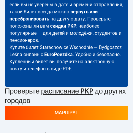
если вы не уверены в дате и времени отправления,
такой билет всегда можно
вернуть или
перебронировать
на другую дату. Проверьте,
положены ли вам
скидки PKP
; наиболее
популярные — для детей и молодёжи, студентов и
пенсионеров.
Купите билет Starachowice Wschodnie — Bydgoszcz
Leśna онлайн с
EuroPoezdka
. Удобно и безопасно.
Купленный билет вы получите на электронную
почту и телефон в виде PDF.
Проверьте
расписание PKP
до других
городов
МАРШРУТ