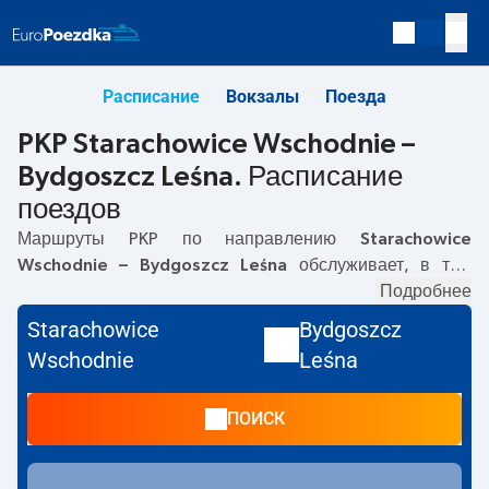
Расписание
Вокзалы
Поезда
PKP Starachowice Wschodnie –
Bydgoszcz Leśna. Расписание
поездов
Маршруты PKP по направлению
Starachowice
Wschodnie – Bydgoszcz Leśna
обслуживает, в том
числе,
IC
. Первый поезд отправляется в
Подробнее
09:05
с
вокзала PKP Starachowice Wschodnie. Последний поезд
Starachowice
Bydgoszcz
до Bydgoszcz Leśna отправляется в 09:05. В настоящее
Wschodnie
Leśna
время по маршруту
Starachowice Wschodnie
–
Bydgoszcz
Leśna
не курсируют другие поезда перевозчика PKP
ПОИСК
Intercity. Поезд заканчивает маршрут на станции
Bydgoszcz Leśna.