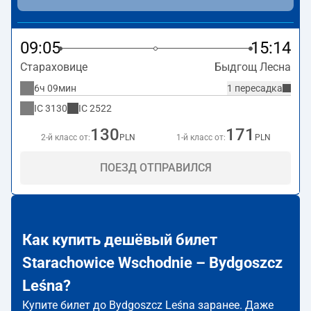
09:05
15:14
Стараховице
Быдгощ Лесна
6ч 09мин
1 пересадка
IC
3130
IC
2522
130
171
2-й класс от:
PLN
1-й класс от:
PLN
ПОЕЗД ОТПРАВИЛСЯ
Как купить дешёвый билет
Starachowice Wschodnie – Bydgoszcz
Leśna?
Купите билет до Bydgoszcz Leśna заранее. Даже