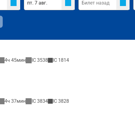
4ч 45мин
IC
3538
IC
1814
4ч 37мин
IC
3834
IC
3828