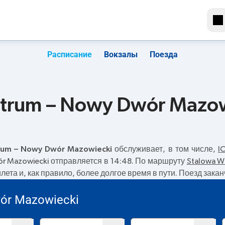
Расписание
Вокзалы
Поезда
ntrum – Nowy Dwór Mazow
rum – Nowy Dwór Mazowiecki
обслуживает, в том числе,
I
r Mazowiecki отправляется в 14:48. По маршруту
Stalowa W
лета и, как правило, более долгое время в пути. Поезд зак
ór Mazowiecki