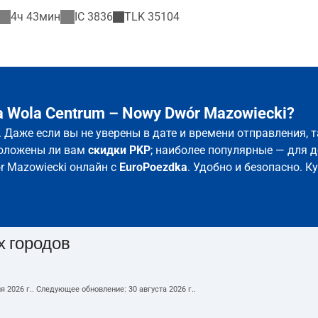
4ч 43мин
IC
3836
TLK
35104
 Wola Centrum – Nowy Dwór Mazowiecki?
. Даже если вы не уверены в дате и времени отправления,
положены ли вам
скидки PKP
; наиболее популярные — для д
r Mazowiecki онлайн с
EuroPoezdka
. Удобно и безопасно. 
х городов
я 2026 г.
. Следующее обновление:
30 августа 2026 г.
.