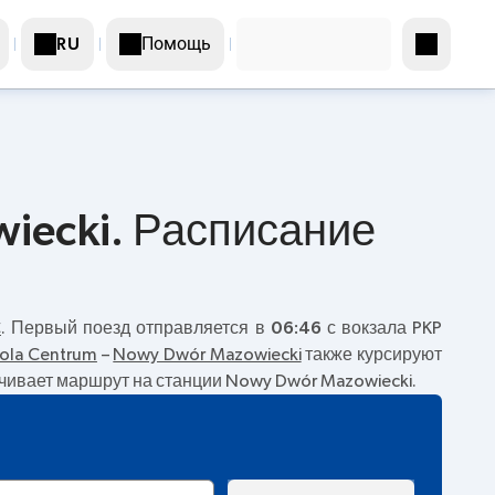
Помощь
RU
iecki. Расписание
C
. Первый поезд отправляется в
06:46
с вокзала PKP
ola Centrum
–
Nowy Dwór Mazowiecki
также курсируют
анчивает маршрут на станции Nowy Dwór Mazowiecki.