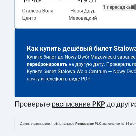
14:48
19:31
1 пересадка
Сталёва-Воля
Новы-Двур-
Центр
Мазовецкий
Как купить дешёвый билет Stalowa
Купите билет до Nowy Dwór Mazowiecki заранее
перебронировать
на другую дату. Проверьте, 
Купите билет Stalowa Wola Centrum — Nowy Dwó
почту и телефон в виде PDF.
Проверьте
расписание PKP
до други
Данные расписания: официальное
Расписание PLK
, актуальное на
14 июн