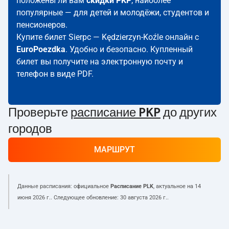
положены ли вам
скидки PKP
; наиболее
популярные — для детей и молодёжи, студентов и
пенсионеров.
Купите билет Sierpc — Kędzierzyn-Koźle онлайн с
EuroPoezdka
. Удобно и безопасно. Купленный
билет вы получите на электронную почту и
телефон в виде PDF.
Проверьте
расписание PKP
до других
городов
МАРШРУТ
Данные расписания: официальное
Расписание PLK
, актуальное на
14
июня 2026 г.
. Следующее обновление:
30 августа 2026 г.
.