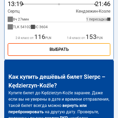
13:19
21:46
Серпц
Кендзежин-Козле
8ч 27мин
1 пересадка
TLK
54102
IC
3604
116
153
2-й класс от:
PLN
1-й класс от:
PLN
ВЫБРАТЬ
Как купить дешёвый билет Sierpc –
Kędzierzyn-Koźle?
Купите билет до Kędzierzyn-Koźle заранее. Даже
если вы не уверены в дате и времени отправления,
такой билет всегда можно
вернуть или
перебронировать
на другую дату. Проверьте,