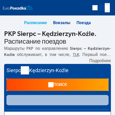
Расписание
Вокзалы
Поезда
PKP Sierpc – Kędzierzyn-Koźle.
Расписание поездов
Маршруты PKP по направлению
Sierpc – Kędzierzyn-
Koźle
обслуживает, в том числе,
TLK
. Первый поезд
отправляется в
13:19
с вокзала PKP Sierpc. Последний
Подробнее
поезд до Kędzierzyn-Koźle отправляется в 13:19. В
Sierpc
Kędzierzyn-Koźle
настоящее время по маршруту
Sierpc
–
Kędzierzyn-Koźle
не курсируют другие поезда перевозчика PKP Intercity.
ПОИСК
Поезд заканчивает маршрут на станции Kędzierzyn-
Koźle.