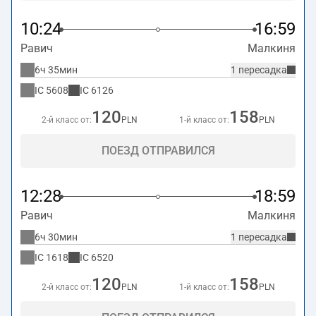
10:24
16:59
Равич
Малкиня
6ч 35мин
1 пересадка
IC
5608
IC
6126
120
158
2-й класс от:
PLN
1-й класс от:
PLN
ПОЕЗД ОТПРАВИЛСЯ
12:28
18:59
Равич
Малкиня
6ч 30мин
1 пересадка
IC
1618
IC
6520
120
158
2-й класс от:
PLN
1-й класс от:
PLN