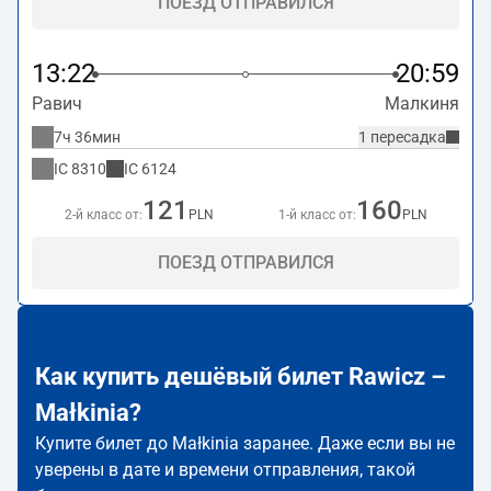
ПОЕЗД ОТПРАВИЛСЯ
13:22
20:59
Равич
Малкиня
7ч 36мин
1 пересадка
IC
8310
IC
6124
121
160
2-й класс от:
PLN
1-й класс от:
PLN
ПОЕЗД ОТПРАВИЛСЯ
Как купить дешёвый билет Rawicz –
Małkinia?
Купите билет до Małkinia заранее. Даже если вы не
уверены в дате и времени отправления, такой