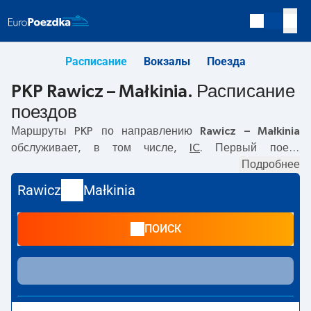
Расписание
Вокзалы
Поезда
PKP Rawicz – Małkinia. Расписание
поездов
Маршруты PKP по направлению
Rawicz – Małkinia
обслуживает, в том числе,
IC
. Первый поезд
отправляется в
03:45
с вокзала PKP Rawicz. Последний
Подробнее
поезд до Małkinia отправляется в 13:22. По маршруту
Rawicz
Małkinia
Rawicz
–
Małkinia
также курсируют другие поезда:
-
предлагают более низкую цену билета и, как правило,
ПОИСК
более долгое время в пути. Поезд заканчивает маршрут
на станции Małkinia.