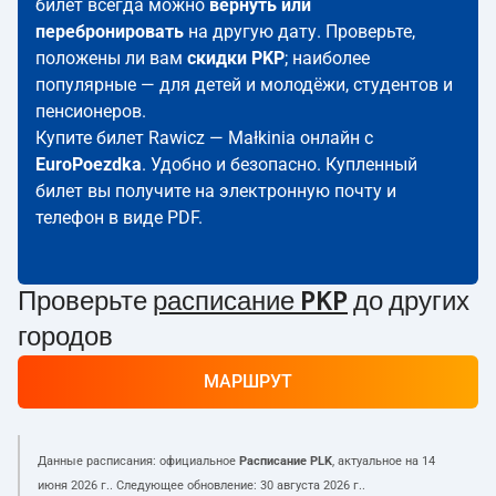
билет всегда можно
вернуть или
перебронировать
на другую дату. Проверьте,
положены ли вам
скидки PKP
; наиболее
популярные — для детей и молодёжи, студентов и
пенсионеров.
Купите билет Rawicz — Małkinia онлайн с
EuroPoezdka
. Удобно и безопасно. Купленный
билет вы получите на электронную почту и
телефон в виде PDF.
Проверьте
расписание PKP
до других
городов
МАРШРУТ
Данные расписания: официальное
Расписание PLK
, актуальное на
14
июня 2026 г.
. Следующее обновление:
30 августа 2026 г.
.