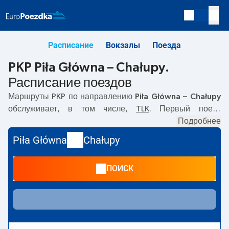
Расписание
Вокзалы
Поезда
PKP Piła Główna – Chałupy.
Расписание поездов
Маршруты PKP по направлению
Piła Główna – Chałupy
обслуживает, в том числе,
TLK
. Первый поезд
отправляется в
07:38
с вокзала PKP Piła Główna.
Подробнее
Последний поезд до Chałupy отправляется в 22:57. По
Piła Główna
Chałupy
маршруту
Piła Główna
–
Chałupy
также курсируют другие
поезда:
- предлагают более низкую цену билета и, как
ПОИСК
правило, более долгое время в пути. Поезд заканчивает
маршрут на станции Chałupy.