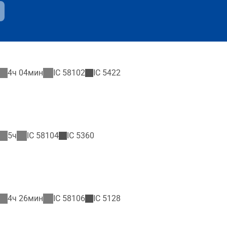
4ч 04мин
IC
58102
IC
5422
5ч
IC
58104
IC
5360
4ч 26мин
IC
58106
IC
5128