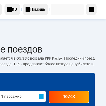
Помощь
RU
ие поездов
вляется в
05:38
с вокзала PKP Pasłęk. Последний поезд
поезда:
TLK
- предлагают более низкую цену билета и,
ПОИСК