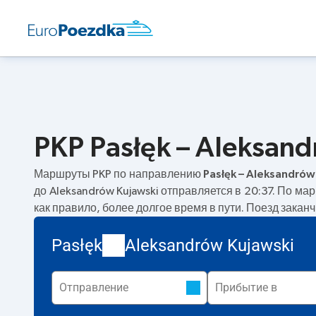
PKP Pasłęk – Aleksan
Маршруты PKP по направлению
Pasłęk – Aleksandrów
до Aleksandrów Kujawski отправляется в 20:37. По м
как правило, более долгое время в пути. Поезд закан
Pasłęk
Aleksandrów Kujawski