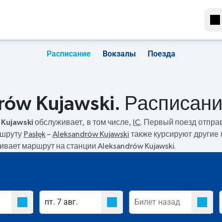
Расписание
Вокзалы
Поезда
drów Kujawski. Расписан
 Kujawski
обслуживает, в том числе,
IC
. Первый поезд отпра
аршруту
Pasłęk
–
Aleksandrów Kujawski
также курсируют другие 
чивает маршрут на станции Aleksandrów Kujawski.