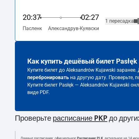
20:37
02:27
1 пересадка
Пасленк
Александрув-Куявски
Как купить дешёвый билет Pasłęk 
Купите билет до Aleksandrów Kujawski заранее
перебронировать
на другую дату. Проверьте, 
Купите билет Pasłęk — Aleksandrów Kujawski он
виде PDF.
Проверьте
расписание PKP
до други
Данные расписания: официальное
Расписание PLK
, актуальное на
14 июн