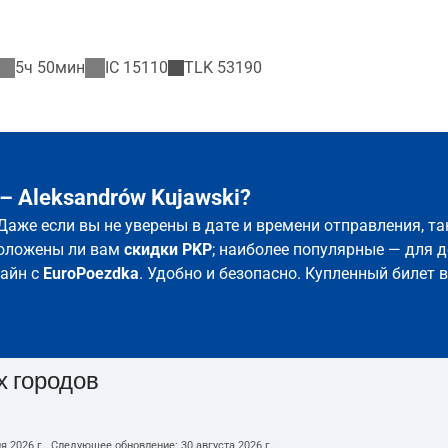
5ч 50мин
IC
15110
TLK
53190
– Aleksandrów Kujawski?
. Даже если вы не уверены в дате и времени отправления, 
положены ли вам
скидки PKP
; наиболее популярные — для д
лайн с
EuroPoezdka
. Удобно и безопасно. Купленный билет 
х городов
я 2026 г.
. Следующее обновление:
30 августа 2026 г.
.