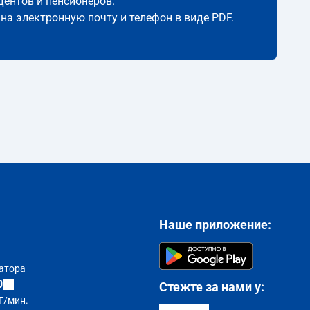
дентов и пенсионеров.
 на электронную почту и телефон в виде PDF.
Наше приложение:
атора
0
Стежте за нами у:
T/мин.