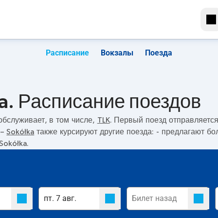
Расписание
Вокзалы
Поезда
a. Расписание поездов
бслуживает, в том числе,
TLK
. Первый поезд отправляетс
–
Sokółka
также курсируют другие поезда:
- предлагают бо
Sokółka.