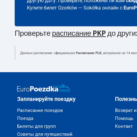
другую дату. Проверьте, положены ли вам
скид
Купите билет Ozorków — Sokółka онлайн с
EuroP
Проверьте
расписание PKP
до други
Данные расписания: официальное
Расписание PLK
, актуальное на
14 июн
Запланируйте поездку
Полезн
Расписание поездов
Возврат 
Поезда
Помощь
Билеты для групп
Контакт
Советы для путешествий