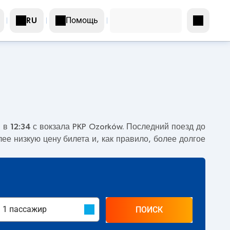
Помощь
RU
я в
12:34
с вокзала PKP Ozorków. Последний поезд до
лее низкую цену билета и, как правило, более долгое
ПОИСК