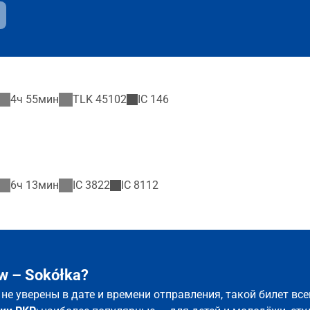
4ч 55мин
TLK
45102
IC
146
6ч 13мин
IC
3822
IC
8112
w – Sokółka?
ы не уверены в дате и времени отправления, такой билет в