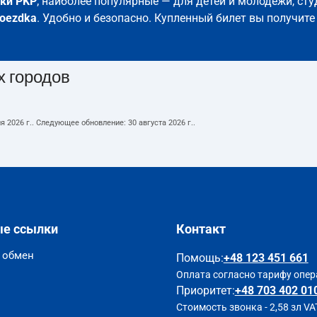
ки PKP
; наиболее популярные — для детей и молодёжи, сту
oezdka
. Удобно и безопасно. Купленный билет вы получите
х городов
я 2026 г.
. Следующее обновление:
30 августа 2026 г.
.
ые ссылки
Контакт
и обмен
Помощь
:
+48 123 451 661
Оплата согласно тарифу опер
Приоритет:
+48 703 402 01
Стоимость звонка - 2,58 зл VA