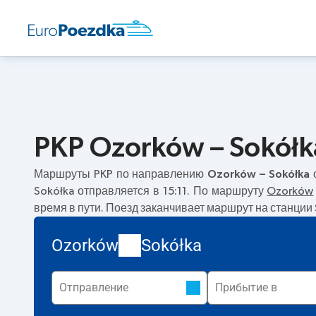
PKP Ozorków – Sokółk
Маршруты PKP по направлению
Ozorków – Sokółka
о
Sokółka отправляется в 15:11. По маршруту
Ozorków
время в пути. Поезд заканчивает маршрут на станции 
Ozorków
Sokółka