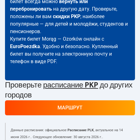
билет всегда можно
вернуть или
перебронировать
на другую дату. Проверьте,
положены ли вам
скидки PKP
; наиболее
популярные — для детей и молодёжи, студентов и
пенсионеров.
Купите билет Morąg — Ozorków онлайн с
EuroPoezdka
. Удобно и безопасно. Купленный
билет вы получите на электронную почту и
телефон в виде PDF.
Проверьте
расписание PKP
до других
городов
МАРШРУТ
Данные расписания: официальное
Расписание PLK
, актуальное на
14
июня 2026 г.
. Следующее обновление:
30 августа 2026 г.
.