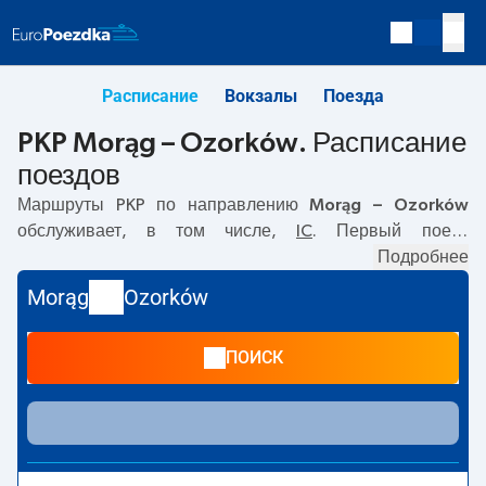
Расписание
Вокзалы
Поезда
PKP Morąg – Ozorków. Расписание
поездов
Маршруты PKP по направлению
Morąg – Ozorków
обслуживает, в том числе,
IC
. Первый поезд
отправляется в
05:14
с вокзала PKP Morąg. Последний
Подробнее
поезд до Ozorków отправляется в 20:09. По маршруту
Morąg
Ozorków
Morąg
–
Ozorków
также курсируют другие поезда:
TLK
-
предлагают более низкую цену билета и, как правило,
ПОИСК
более долгое время в пути. Поезд заканчивает маршрут
на станции Ozorków.