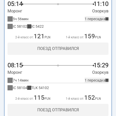
05:14
11:10
Моронг
Озоркув
5ч 56мин
1 пересадка
IC
58102
IC
5422
121
159
2-й класс от:
PLN
1-й класс от:
PLN
ПОЕЗД ОТПРАВИЛСЯ
08:15
15:29
Моронг
Озоркув
7ч 14мин
1 пересадка
IC
58104
TLK
54102
115
152
2-й класс от:
PLN
1-й класс от:
PLN
ПОЕЗД ОТПРАВИЛСЯ