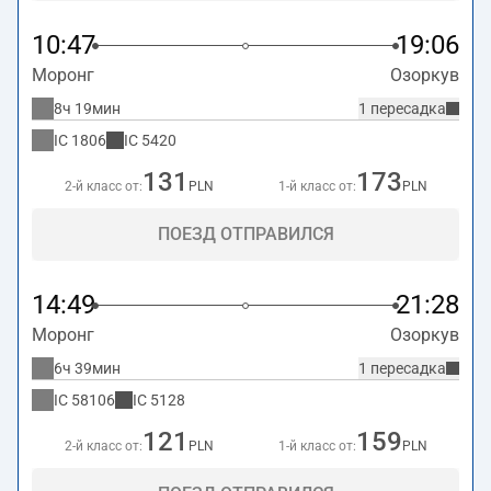
10:47
19:06
Моронг
Озоркув
8ч 19мин
1 пересадка
IC
1806
IC
5420
131
173
2-й класс от:
PLN
1-й класс от:
PLN
ПОЕЗД ОТПРАВИЛСЯ
14:49
21:28
Моронг
Озоркув
6ч 39мин
1 пересадка
IC
58106
IC
5128
121
159
2-й класс от:
PLN
1-й класс от:
PLN