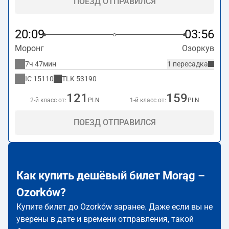
ПОЕЗД ОТПРАВИЛСЯ
20:09
03:56
Моронг
Озоркув
7ч 47мин
1 пересадка
IC
15110
TLK
53190
121
159
2-й класс от:
PLN
1-й класс от:
PLN
ПОЕЗД ОТПРАВИЛСЯ
Как купить дешёвый билет Morąg –
Ozorków?
Купите билет до Ozorków заранее. Даже если вы не
уверены в дате и времени отправления, такой