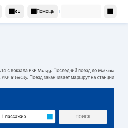
Помощь
RU
:14
с вокзала PKP Morąg. Последний поезд до Małkinia
PKP Intercity. Поезд заканчивает маршрут на станции
ПОИСК