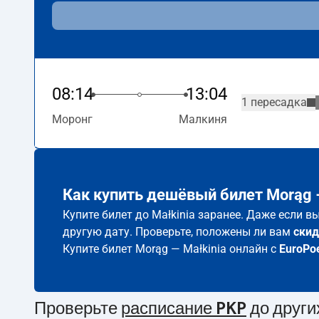
08:14
13:04
1 пересадка
Моронг
Малкиня
Как купить дешёвый билет Morąg –
Купите билет до Małkinia заранее. Даже если в
другую дату. Проверьте, положены ли вам
скид
Купите билет Morąg — Małkinia онлайн с
EuroPo
Проверьте
расписание PKP
до други