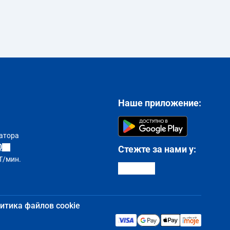
Наше приложение:
атора
0
Стежте за нами у:
T/мин.
итика файлов cookie