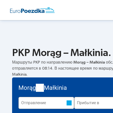
PKP Morąg – Małkinia
Маршруты PKP по направлению
Morąg – Małkinia
обс
отправляется в 08:14. В настоящее время по маршр
Małkinia.
Morąg
Małkinia