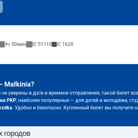
4ч 50мин
IC
51110
IC
1628
 Małkinia?
ы не уверены в дате и времени отправления, такой билет в
ки PKP
; наиболее популярные — для детей и молодёжи, сту
ezdka
. Удобно и безопасно. Купленный билет вы получите н
х городов