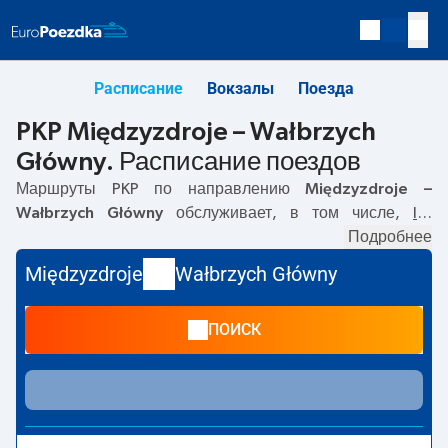
Расписание
Вокзалы
Поезда
PKP Międzyzdroje – Wałbrzych
Główny. Расписание поездов
Маршруты PKP по направлению
Międzyzdroje –
Wałbrzych Główny
обслуживает, в том числе,
IC
.
Первый поезд отправляется в
12:11
с вокзала PKP
Подробнее
Międzyzdroje. Последний поезд до Wałbrzych Główny
Międzyzdroje
Wałbrzych Główny
отправляется в 20:38. По маршруту
Międzyzdroje
–
Wałbrzych Główny
также курсируют другие поезда:
TLK
-
ПОИСК
предлагают более низкую цену билета и, как правило,
более долгое время в пути. Поезд заканчивает маршрут
на станции Wałbrzych Główny.