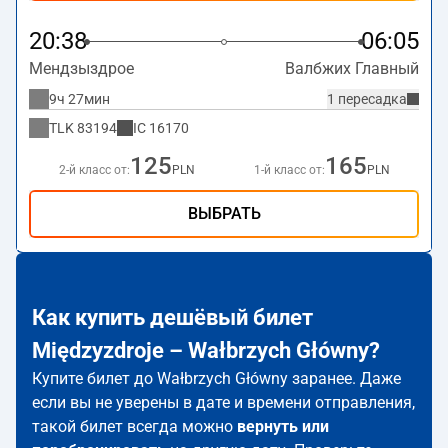
20:38
06:05
Мендзыздрое
Валбжих Главный
9ч 27мин
1 пересадка
TLK
83194
IC
16170
125
165
2-й класс от:
PLN
1-й класс от:
PLN
ВЫБРАТЬ
Как купить дешёвый билет
Międzyzdroje – Wałbrzych Główny?
Купите билет до Wałbrzych Główny заранее. Даже
если вы не уверены в дате и времени отправления,
такой билет всегда можно
вернуть или