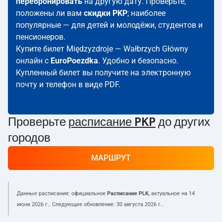
перебронировать
на другую дату. Проверьте,
положены ли вам
скидки PKP
; наиболее
популярные — для детей и молодёжи, студентов и
пенсионеров.
Купите билет Międzyzdroje — Wałbrzych Główny
онлайн с
EuroPoezdka
. Удобно и безопасно.
Купленный билет вы получите на электронную
почту и телефон в виде PDF.
Проверьте
расписание PKP
до других
городов
МАРШРУТ
Данные расписания: официальное
Расписание PLK
, актуальное на
14
июня 2026 г.
. Следующее обновление:
30 августа 2026 г.
.