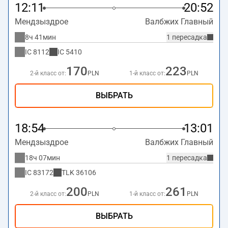
12:11
20:52
Мендзыздрое
Валбжих Главный
8ч 41мин
1 пересадка
IC
8112
IC
5410
170
223
2-й класс от:
PLN
1-й класс от:
PLN
ВЫБРАТЬ
18:54
13:01
Мендзыздрое
Валбжих Главный
18ч 07мин
1 пересадка
IC
83172
TLK
36106
200
261
2-й класс от:
PLN
1-й класс от:
PLN
ВЫБРАТЬ