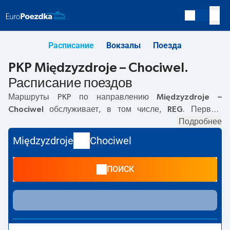
Расписание
Вокзалы
Поезда
PKP Międzyzdroje – Chociwel.
Расписание поездов
Маршруты PKP по направлению
Międzyzdroje –
Chociwel
обслуживает, в том числе,
REG
. Первый
прямой поезд отправляется в
07:44
с вокзала PKP
Подробнее
Międzyzdroje. Последний поезд до Chociwel
Międzyzdroje
Chociwel
отправляется в 16:36. Самое быстрое путешествие
предлагает прямой поезд
MERKURY
. Поездка на нём
ПОИСК
занимает
01:51
. По маршруту
Międzyzdroje
–
Chociwel
также курсируют другие поезда:
IC Intercity
-
предлагают более низкую цену билета и, как правило,
более долгое время в пути. Поезд заканчивает маршрут
на станции Chociwel.