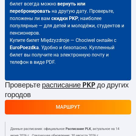
билет всегда можно
вернуть или
перебронировать
на другую дату. Проверьте,
положены ли вам
скидки PKP
; наиболее
популярные — для детей и молодёжи, студентов и
пенсионеров.
Купите билет Międzyzdroje — Chociwel онлайн с
EuroPoezdka
. Удобно и безопасно. Купленный
билет вы получите на электронную почту и
телефон в виде PDF.
Проверьте
расписание PKP
до других
городов
МАРШРУТ
Данные расписания: официальное
Расписание PLK
, актуальное на
14
июня 2026 г.
. Следующее обновление:
30 августа 2026 г.
.