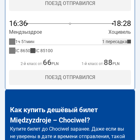
ПОЕЗД ОТПРАВИЛСЯ
16:36
18:28
Мендзыздрое
Хоцивель
1ч 51мин
1 пересадка
IC
8650
IC
85100
66
88
2-й класс от:
PLN
1-й класс от:
PLN
ПОЕЗД ОТПРАВИЛСЯ
Как купить дешёвый билет
Międzyzdroje – Chociwel?
Купите билет до Chociwel заранее. Даже если вы
не уверены в дате и времени отправления, такой