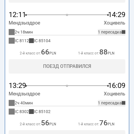
12:11
14:29
Мендзыздрое
Хоцивель
2ч 18мин
1 пересадка
IC
8112
IC
85104
66
88
2-й класс от:
PLN
1-й класс от:
PLN
ПОЕЗД ОТПРАВИЛСЯ
13:29
16:09
Мендзыздрое
Хоцивель
2ч 40мин
1 пересадка
IC
8302
IC
85102
56
76
2-й класс от:
PLN
1-й класс от:
PLN