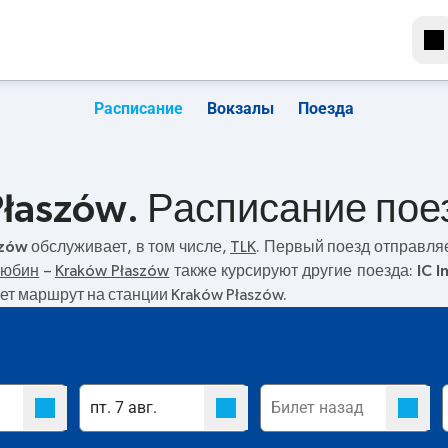
Расписание
Вокзалы
Поезда
Płaszów. Расписание пое
szów
обслуживает, в том числе,
TLK
. Первый поезд отправля
юбин
–
Kraków Płaszów
также курсируют другие поезда:
IC I
ет маршрут на станции Kraków Płaszów.