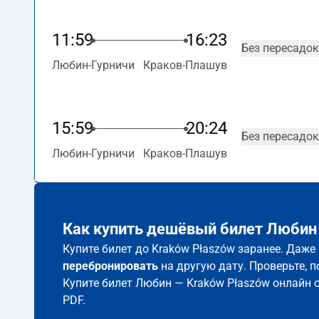
11:59
16:23
Без пересадок
Любин-Гурничи
Краков-Плашув
15:59
20:24
Без пересадок
Любин-Гурничи
Краков-Плашув
Как купить дешёвый билет Любин 
Купите билет до Kraków Płaszów заранее. Даже
перебронировать
на другую дату. Проверьте, 
Купите билет Любин — Kraków Płaszów онлайн 
PDF.