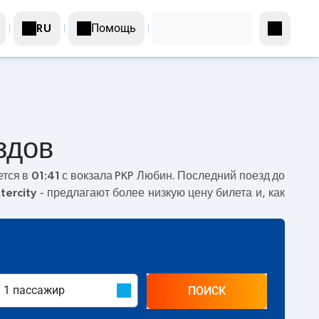
Помощь
RU
здов
ется в
01:41
с вокзала PKP Любин. Последний поезд до
ntercity
- предлагают более низкую цену билета и, как
ПОИСК