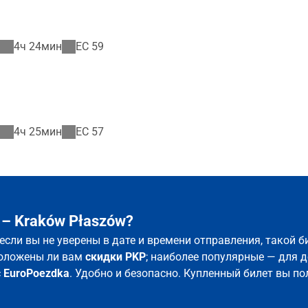
4ч 24мин
EC
59
4ч 25мин
EC
57
– Kraków Płaszów?
 если вы не уверены в дате и времени отправления, такой 
положены ли вам
скидки PKP
; наиболее популярные — для д
с
EuroPoezdka
. Удобно и безопасно. Купленный билет вы по