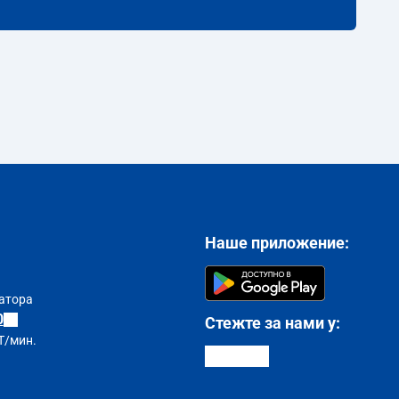
Наше приложение:
атора
0
Стежте за нами у:
T/мин.