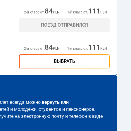
84
111
2-й класс от:
PLN
1-й класс от:
PLN
ПОЕЗД ОТПРАВИЛСЯ
84
111
2-й класс от:
PLN
1-й класс от:
PLN
ВЫБРАТЬ
билет всегда можно
вернуть или
етей и молодёжи, студентов и пенсионеров.
лучите на электронную почту и телефон в виде