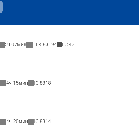
5ч 02мин
TLK
83194
EC
431
4ч 15мин
IC
8318
4ч 20мин
IC
8314