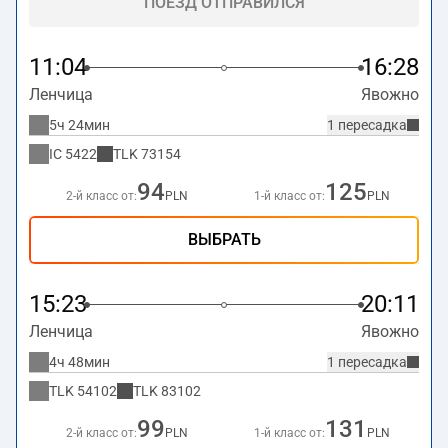
ПОЕЗД ОТПРАВИЛСЯ
11:04
16:28
Ленчица
Явожно
5ч 24мин
1 пересадка
IC
5422
TLK
73154
94
125
2-й класс от:
PLN
1-й класс от:
PLN
ВЫБРАТЬ
15:23
20:11
Ленчица
Явожно
4ч 48мин
1 пересадка
TLK
54102
TLK
83102
99
131
2-й класс от:
PLN
1-й класс от:
PLN