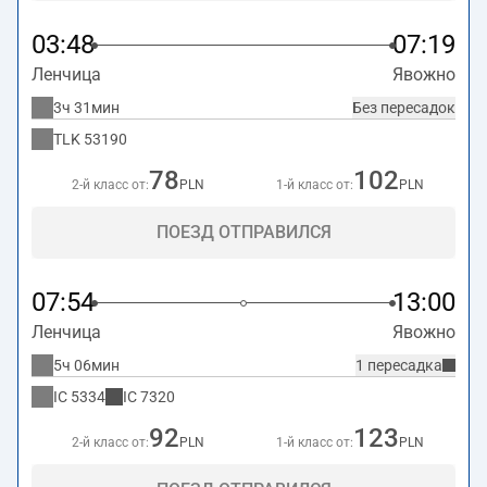
03:48
07:19
Ленчица
Явожно
3ч 31мин
Без пересадок
TLK
53190
78
102
2-й класс от:
PLN
1-й класс от:
PLN
ПОЕЗД ОТПРАВИЛСЯ
07:54
13:00
Ленчица
Явожно
5ч 06мин
1 пересадка
IC
5334
IC
7320
92
123
2-й класс от:
PLN
1-й класс от:
PLN