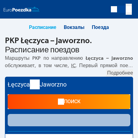
Расписание
Вокзалы
Поезда
PKP Łęczyca – Jaworzno.
Расписание поездов
Маршруты PKP по направлению
Łęczyca – Jaworzno
обслуживает, в том числе,
IC
. Первый прямой поезд
отправляется в
00:54
с вокзала PKP Łęczyca. Последний
Подробнее
поезд до Jaworzno отправляется в 15:23. Самое быстрое
Łęczyca
Jaworzno
путешествие предлагает прямой поезд
BURSZTYN
.
Поездка на нём занимает
03:28
. По маршруту
Łęczyca
–
ПОИСК
Jaworzno
также курсируют другие поезда:
TLK
-
предлагают более низкую цену билета и, как правило,
более долгое время в пути. Поезд заканчивает маршрут
на станции Jaworzno.