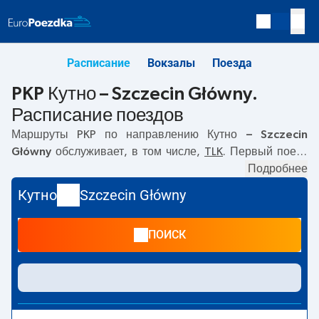
Расписание
Вокзалы
Поезда
PKP Кутно – Szczecin Główny.
Расписание поездов
Маршруты PKP по направлению
Кутно – Szczecin
Główny
обслуживает, в том числе,
TLK
. Первый поезд
отправляется в
01:19
с вокзала PKP Кутно по адресу
Подробнее
3
Maja, 99-300 Kutno
. Последний поезд до Szczecin
Кутно
Szczecin Główny
Główny отправляется в 18:38. По маршруту
Кутно
–
Szczecin Główny
также курсируют другие поезда:
EIC, EIP
ПОИСК
Pendolino
- предлагают более низкую цену билета и, как
правило, более долгое время в пути. Поезд заканчивает
маршрут на станции Szczecin Główny по адресу
Krzysztofa Kolumba 2, Szczecin
.