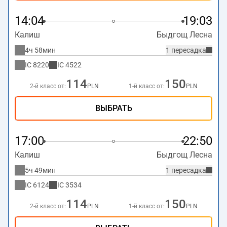
14:04
19:03
Калиш
Быдгощ Лесна
4ч 58мин
1 пересадка
IC
8220
IC
4522
114
150
2-й класс от:
PLN
1-й класс от:
PLN
ВЫБРАТЬ
17:00
22:50
Калиш
Быдгощ Лесна
5ч 49мин
1 пересадка
IC
6124
IC
3534
114
150
2-й класс от:
PLN
1-й класс от:
PLN