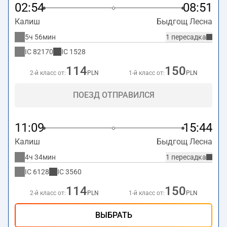
02:54
08:51
Калиш
Быдгощ Лесна
5ч 56мин
1 пересадка
IC
82170
IC
1528
114
150
2-й класс от:
PLN
1-й класс от:
PLN
ПОЕЗД ОТПРАВИЛСЯ
11:09
15:44
Калиш
Быдгощ Лесна
4ч 34мин
1 пересадка
IC
6128
IC
3560
114
150
2-й класс от:
PLN
1-й класс от:
PLN
ВЫБРАТЬ