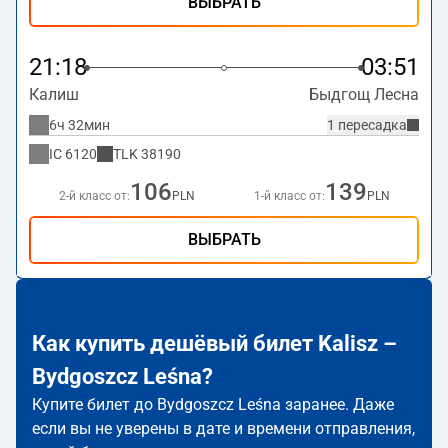
ВЫБРАТЬ
21:18
03:51
Калиш
Быдгощ Лесна
6ч 32мин
1 пересадка
IC
6120
TLK
38190
106
139
2-й класс от:
PLN
1-й класс от:
PLN
ВЫБРАТЬ
Как купить дешёвый билет Kalisz –
Bydgoszcz Leśna?
Купите билет до Bydgoszcz Leśna заранее. Даже
если вы не уверены в дате и времени отправления,