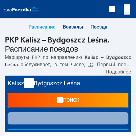
Расписание
Вокзалы
Поезда
PKP Kalisz – Bydgoszcz Leśna.
Расписание поездов
Маршруты PKP по направлению
Kalisz – Bydgoszcz
Leśna
обслуживает, в том числе,
IC
. Первый поезд
отправляется в
02:54
с вокзала PKP Kalisz по адресу
Подробнее
62-
800 Kalisz
. Последний поезд до Bydgoszcz Leśna
Kalisz
Bydgoszcz Leśna
отправляется в 21:18. По маршруту
Kalisz
–
Bydgoszcz
Leśna
также курсируют другие поезда:
TLK
- предлагают
ПОИСК
более низкую цену билета и, как правило, более долгое
время в пути. Поезд заканчивает маршрут на станции
Bydgoszcz Leśna по адресу
Modrzewiowa, Bydgoszcz,
Poland
.