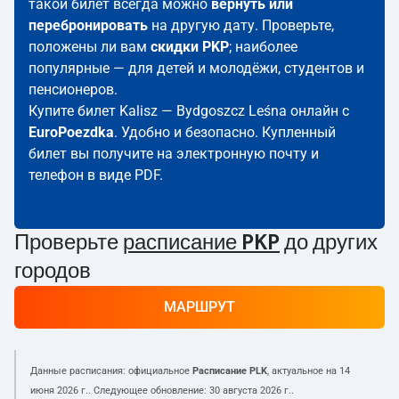
такой билет всегда можно
вернуть или
перебронировать
на другую дату. Проверьте,
положены ли вам
скидки PKP
; наиболее
популярные — для детей и молодёжи, студентов и
пенсионеров.
Купите билет Kalisz — Bydgoszcz Leśna онлайн с
EuroPoezdka
. Удобно и безопасно. Купленный
билет вы получите на электронную почту и
телефон в виде PDF.
Проверьте
расписание PKP
до других
городов
МАРШРУТ
Данные расписания: официальное
Расписание PLK
, актуальное на
14
июня 2026 г.
. Следующее обновление:
30 августа 2026 г.
.