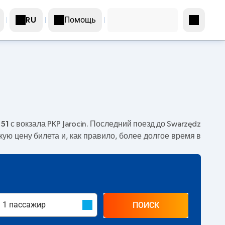
Помощь
RU
:51
с вокзала PKP Jarocin. Последний поезд до Swarzędz
кую цену билета и, как правило, более долгое время в
ПОИСК