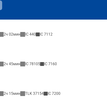
2ч 02мин
IC
440
IC
7112
2ч 45мин
IC
78105
IC
7160
2ч 15мин
TLK
37154
IC
7200