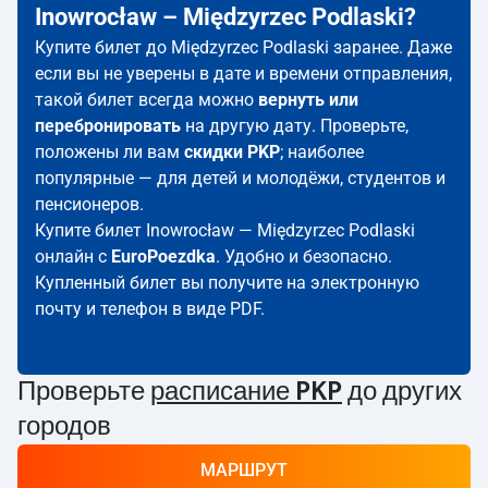
Inowrocław – Międzyrzec Podlaski?
Купите билет до Międzyrzec Podlaski заранее. Даже
если вы не уверены в дате и времени отправления,
такой билет всегда можно
вернуть или
перебронировать
на другую дату. Проверьте,
положены ли вам
скидки PKP
; наиболее
популярные — для детей и молодёжи, студентов и
пенсионеров.
Купите билет Inowrocław — Międzyrzec Podlaski
онлайн с
EuroPoezdka
. Удобно и безопасно.
Купленный билет вы получите на электронную
почту и телефон в виде PDF.
Проверьте
расписание PKP
до других
городов
МАРШРУТ