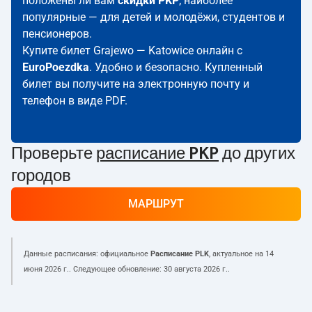
положены ли вам
скидки PKP
; наиболее
популярные — для детей и молодёжи, студентов и
пенсионеров.
Купите билет Grajewo — Katowice онлайн с
EuroPoezdka
. Удобно и безопасно. Купленный
билет вы получите на электронную почту и
телефон в виде PDF.
Проверьте
расписание PKP
до других
городов
МАРШРУТ
Данные расписания: официальное
Расписание PLK
, актуальное на
14
июня 2026 г.
. Следующее обновление:
30 августа 2026 г.
.