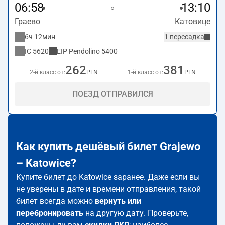
06:58
13:10
Граево
Катовице
6ч 12мин
1 пересадка
IC
5620
EIP Pendolino
5400
262
381
2-й класс от:
PLN
1-й класс от:
PLN
ПОЕЗД ОТПРАВИЛСЯ
Как купить дешёвый билет Grajewo
– Katowice?
Купите билет до Katowice заранее. Даже если вы
не уверены в дате и времени отправления, такой
билет всегда можно
вернуть или
перебронировать
на другую дату. Проверьте,