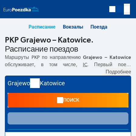
Расписание
Вокзалы
Поезда
PKP Grajewo – Katowice.
Расписание поездов
Маршруты PKP по направлению
Grajewo – Katowice
обслуживает, в том числе,
IC
. Первый поезд
отправляется в
06:58
с вокзала PKP Grajewo.
Подробнее
Последний поезд до Katowice отправляется в 06:58. В
Grajewo
Katowice
настоящее время по маршруту
Grajewo
–
Katowice
не
курсируют другие поезда перевозчика PKP Intercity.
ПОИСК
Поезд заканчивает маршрут на станции Katowice.