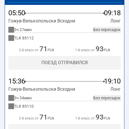
на станции Łąg.
05:50
09:18
Гожув-Велькопольски Всходни
Лонг
3ч 27мин
Без пересадок
TLK
85112
71
93
2-й класс от:
PLN
1-й класс от:
PLN
ПОЕЗД ОТПРАВИЛСЯ
15:36
19:10
Гожув-Велькопольски Всходни
Лонг
3ч 34мин
Без пересадок
TLK
85110
71
93
2-й класс от:
PLN
1-й класс от:
PLN