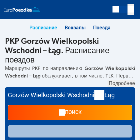
Расписание
Вокзалы
Поезда
PKP Gorzów Wielkopolski
Wschodni – Łąg. Расписание
поездов
Маршруты PKP по направлению
Gorzów Wielkopolski
Wschodni – Łąg
обслуживает, в том числе,
TLK
. Первый
прямой поезд отправляется в
05:50
с вокзала PKP
Подробнее
Gorzów Wielkopolski Wschodni. Последний поезд до Łąg
Gorzów Wielkopolski Wschodni
Łąg
отправляется в 15:36. Самое быстрое путешествие
предлагает прямой поезд
KRAJNA
. Поездка на нём
ПОИСК
занимает
03:27
. По маршруту
Gorzów Wielkopolski
Wschodni
–
Łąg
также курсируют другие поезда:
-
предлагают более низкую цену билета и, как правило,
более долгое время в пути. Поезд заканчивает маршрут