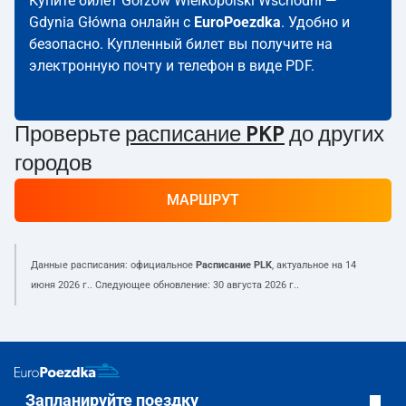
Купите билет Gorzów Wielkopolski Wschodni —
Gdynia Główna онлайн с
EuroPoezdka
. Удобно и
безопасно. Купленный билет вы получите на
электронную почту и телефон в виде PDF.
Проверьте
расписание PKP
до других
городов
МАРШРУТ
Данные расписания: официальное
Расписание PLK
, актуальное на
14
июня 2026 г.
. Следующее обновление:
30 августа 2026 г.
.
Запланируйте поездку