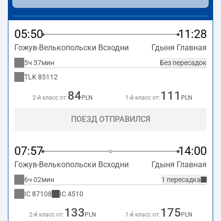
более долгое время в пути. Поезд заканчивает маршрут
на станции Gdynia Główna.
05:50
11:28
Гожув-Велькопольски Всходни
Гдыня Главная
5ч 37мин
Без пересадок
TLK
85112
84
111
2-й класс от:
PLN
1-й класс от:
PLN
ПОЕЗД ОТПРАВИЛСЯ
07:57
14:00
Гожув-Велькопольски Всходни
Гдыня Главная
6ч 02мин
1 пересадка
IC
87108
IC
4510
133
175
2-й класс от:
PLN
1-й класс от:
PLN