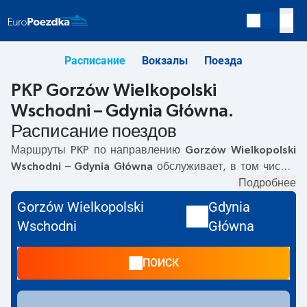
Расписание
Вокзалы
Поезда
PKP Gorzów Wielkopolski
Wschodni – Gdynia Główna.
Расписание поездов
Маршруты PKP по направлению
Gorzów Wielkopolski
Wschodni – Gdynia Główna
обслуживает, в том числе,
TLK
. Первый прямой поезд отправляется в
Подробнее
05:50
с
вокзала PKP Gorzów Wielkopolski Wschodni. Последний
Gorzów Wielkopolski
Gdynia
поезд до Gdynia Główna отправляется в 18:26. Самое
Wschodni
Główna
быстрое путешествие предлагает прямой поезд
GOPLANA
. Поездка на нём занимает
05:26
. По
ПОИСК
маршруту
Gorzów Wielkopolski Wschodni
–
Gdynia
Główna
также курсируют другие поезда:
IC Intercity, EC
-
предлагают более низкую цену билета и, как правило,