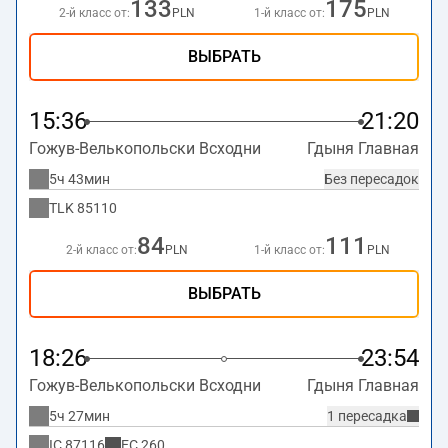
133
175
2-й класс от:
PLN
1-й класс от:
PLN
ВЫБРАТЬ
15:36
21:20
Гожув-Велькопольски Всходни
Гдыня Главная
5ч 43мин
Без пересадок
TLK
85110
84
111
2-й класс от:
PLN
1-й класс от:
PLN
ВЫБРАТЬ
18:26
23:54
Гожув-Велькопольски Всходни
Гдыня Главная
5ч 27мин
1 пересадка
IC
87116
EC
260