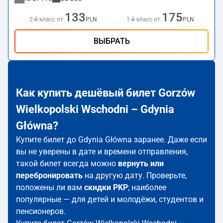
133
175
2-й класс от:
PLN
1-й класс от:
PLN
ВЫБРАТЬ
Как купить дешёвый билет Gorzów
Wielkopolski Wschodni – Gdynia
Główna?
Купите билет до Gdynia Główna заранее. Даже если
вы не уверены в дате и времени отправления,
такой билет всегда можно
вернуть или
перебронировать
на другую дату. Проверьте,
положены ли вам
скидки PKP
; наиболее
популярные — для детей и молодёжи, студентов и
пенсионеров.