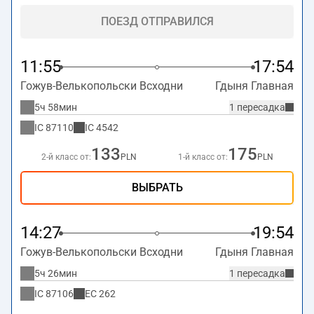
ПОЕЗД ОТПРАВИЛСЯ
11:55
17:54
Гожув-Велькопольски Всходни
Гдыня Главная
5ч 58мин
1 пересадка
IC
87110
IC
4542
133
175
2-й класс от:
PLN
1-й класс от:
PLN
ВЫБРАТЬ
14:27
19:54
Гожув-Велькопольски Всходни
Гдыня Главная
5ч 26мин
1 пересадка
IC
87106
EC
262