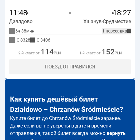
11:48
18:27
Дзялдово
Хшанув-Срудместие
6ч 38мин
1 пересадка
IC
8328
IC
3406
114
152
2-й класс от:
PLN
1-й класс от:
PLN
ПОЕЗД ОТПРАВИЛСЯ
Как купить дешёвый билет
Działdowo – Chrzanów Śródmieście?
Купите билет до Chrzanów Śródmieście заранее.
Даже если вы не уверены в дате и времени
отправления, такой билет всегда можно
вернуть