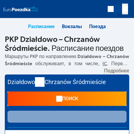
Расписание
Вокзалы
Поезда
PKP Działdowo – Chrzanów
Śródmieście. Расписание поездов
Маршруты PKP по направлению
Działdowo – Chrzanów
Śródmieście
обслуживает, в том числе,
IC
. Первый
поезд отправляется в
01:44
с вокзала PKP Działdowo.
Подробнее
Последний поезд до Chrzanów Śródmieście
Działdowo
Chrzanów Śródmieście
отправляется в 11:48. По маршруту
Działdowo
–
Chrzanów Śródmieście
также курсируют другие поезда:
-
ПОИСК
предлагают более низкую цену билета и, как правило,
более долгое время в пути. Поезд заканчивает маршрут
на станции Chrzanów Śródmieście.