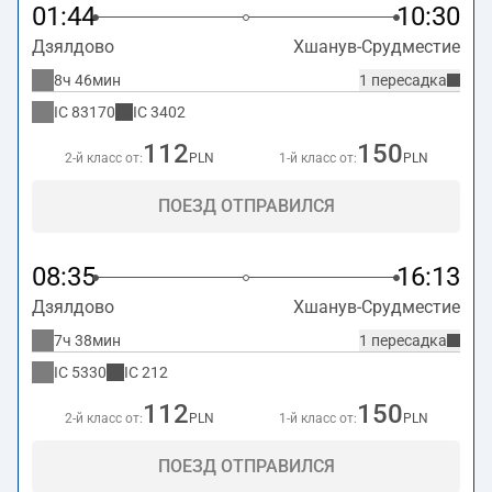
01:44
10:30
Дзялдово
Хшанув-Срудместие
8ч 46мин
1 пересадка
IC
83170
IC
3402
112
150
2-й класс от:
PLN
1-й класс от:
PLN
ПОЕЗД ОТПРАВИЛСЯ
08:35
16:13
Дзялдово
Хшанув-Срудместие
7ч 38мин
1 пересадка
IC
5330
IC
212
112
150
2-й класс от:
PLN
1-й класс от:
PLN
ПОЕЗД ОТПРАВИЛСЯ