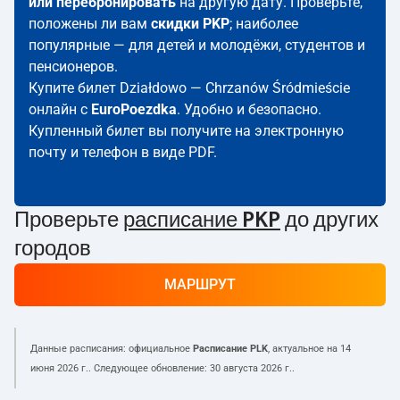
или перебронировать
на другую дату. Проверьте,
положены ли вам
скидки PKP
; наиболее
популярные — для детей и молодёжи, студентов и
пенсионеров.
Купите билет Działdowo — Chrzanów Śródmieście
онлайн с
EuroPoezdka
. Удобно и безопасно.
Купленный билет вы получите на электронную
почту и телефон в виде PDF.
Проверьте
расписание PKP
до других
городов
МАРШРУТ
Данные расписания: официальное
Расписание PLK
, актуальное на
14
июня 2026 г.
. Следующее обновление:
30 августа 2026 г.
.