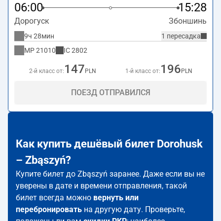
06:00
15:28
Дорогуск
Збоншинь
9ч 28мин
1 пересадка
MP
21010
IC
2802
147
196
2-й класс от:
PLN
1-й класс от:
PLN
ПОЕЗД ОТПРАВИЛСЯ
Как купить дешёвый билет Dorohusk
– Zbąszyń?
Купите билет до Zbąszyń заранее. Даже если вы не
уверены в дате и времени отправления, такой
билет всегда можно
вернуть или
перебронировать
на другую дату. Проверьте,