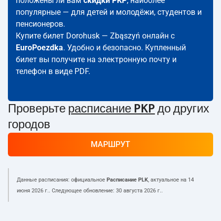
положены ли вам
скидки PKP
; наиболее
популярные — для детей и молодёжи, студентов и
пенсионеров.
Купите билет Dorohusk — Zbąszyń онлайн с
EuroPoezdka
. Удобно и безопасно. Купленный
билет вы получите на электронную почту и
телефон в виде PDF.
Проверьте
расписание PKP
до других
городов
МАРШРУТ
Данные расписания: официальное
Расписание PLK
, актуальное на
14
июня 2026 г.
. Следующее обновление:
30 августа 2026 г.
.