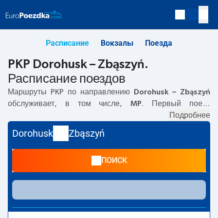
Расписание
Вокзалы
Поезда
PKP Dorohusk – Zbąszyń.
Расписание поездов
Маршруты PKP по направлению
Dorohusk – Zbąszyń
обслуживает, в том числе,
MP
. Первый поезд
отправляется в
06:00
с вокзала PKP Dorohusk.
Подробнее
Последний поезд до Zbąszyń отправляется в 06:00. В
Dorohusk
Zbąszyń
настоящее время по маршруту
Dorohusk
–
Zbąszyń
не
курсируют другие поезда перевозчика PKP Intercity.
ПОИСК
Поезд заканчивает маршрут на станции Zbąszyń.