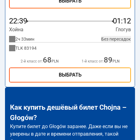
ВЫБРАТЬ
22:39
01:12
Хойна
Глогув
2ч 33мин
Без пересадок
TLK
83194
68
89
2-й класс от:
PLN
1-й класс от:
PLN
ВЫБРАТЬ
Как купить дешёвый билет Chojna –
Głogów?
Купите билет до Głogów заранее. Даже если вы не
уверены в дате и времени отправления, такой