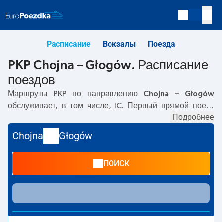
Расписание
Вокзалы
Поезда
PKP Chojna – Głogów. Расписание
поездов
Маршруты PKP по направлению
Chojna – Głogów
обслуживает, в том числе,
IC
. Первый прямой поезд
отправляется в
07:22
с вокзала PKP Chojna. Последний
Подробнее
поезд до Głogów отправляется в 22:39. Самое быстрое
Chojna
Głogów
путешествие предлагает прямой поезд
MATEJKO
.
Поездка на нём занимает
02:15
. По маршруту
Chojna
–
ПОИСК
Głogów
также курсируют другие поезда:
TLK
-
предлагают более низкую цену билета и, как правило,
более долгое время в пути. Поезд заканчивает маршрут
на станции Głogów.