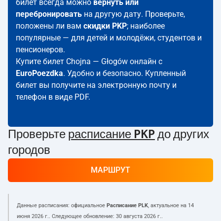
билет всегда можно
вернуть или
перебронировать
на другую дату. Проверьте,
положены ли вам
скидки PKP
; наиболее
популярные — для детей и молодёжи, студентов и
пенсионеров.
Купите билет Chojna — Głogów онлайн с
EuroPoezdka
. Удобно и безопасно. Купленный
билет вы получите на электронную почту и
телефон в виде PDF.
Проверьте
расписание PKP
до других
городов
МАРШРУТ
Данные расписания: официальное
Расписание PLK
, актуальное на
14
июня 2026 г.
. Следующее обновление:
30 августа 2026 г.
.