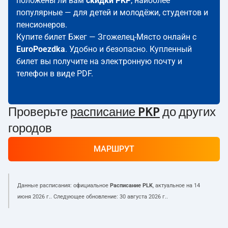
положены ли вам
скидки PKP
; наиболее
популярные — для детей и молодёжи, студентов и
пенсионеров.
Купите билет Бжег — Згожелец-Място онлайн с
EuroPoezdka
. Удобно и безопасно. Купленный
билет вы получите на электронную почту и
телефон в виде PDF.
Проверьте
расписание PKP
до других
городов
МАРШРУТ
Данные расписания: официальное
Расписание PLK
, актуальное на
14
июня 2026 г.
. Следующее обновление:
30 августа 2026 г.
.