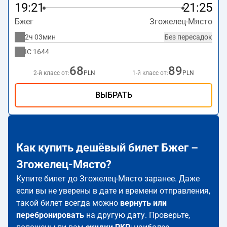
19:21
21:25
Бжег
Згожелец-Място
2ч 03мин
Без пересадок
IC
1644
68
89
2-й класс от:
PLN
1-й класс от:
PLN
ВЫБРАТЬ
Как купить дешёвый билет Бжег –
Згожелец-Място?
Купите билет до Згожелец-Място заранее. Даже
если вы не уверены в дате и времени отправления,
такой билет всегда можно
вернуть или
перебронировать
на другую дату. Проверьте,