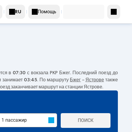
Помощь
RU
ется в
07:30
с вокзала PKP Бжег. Последний поезд до
м занимает
03:45
. По маршруту
Бжег
–
Ястрове
также
 Поезд заканчивает маршрут на станции Ястрове.
ПОИСК