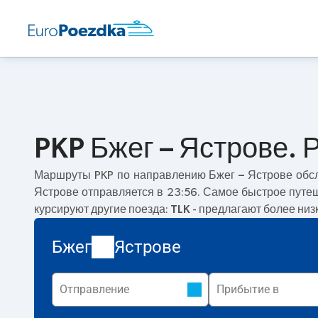
PKP Бжег – Ястрове. 
Маршруты PKP по направлению
Бжег – Ястрове
обсл
Ястрове отправляется в 23:56. Самое быстрое путе
курсируют другие поезда:
TLK
- предлагают более низк
Бжег
Ястрове