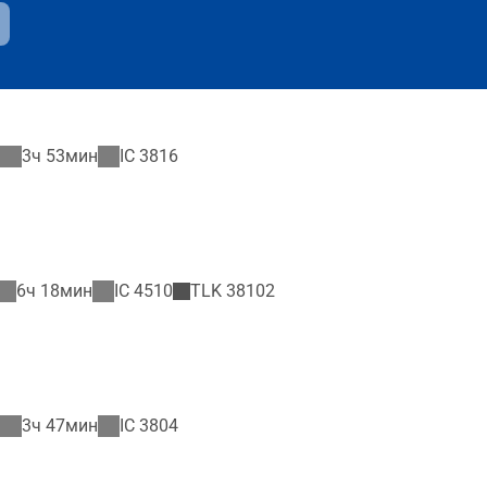
3ч 53мин
IC
3816
6ч 18мин
IC
4510
TLK
38102
3ч 47мин
IC
3804