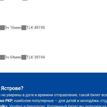
5ч 16мин
TLK
48190
5ч 04мин
TLK
38194
 Ястрове?
ы не уверены в дате и времени отправления, такой билет в
ки PKP
; наиболее популярные — для детей и молодёжи, сту
zdka
. Удобно и безопасно. Купленный билет вы получите на