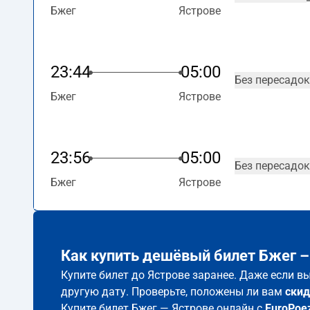
Бжег
Ястрове
23:44
05:00
Без пересадок
Бжег
Ястрове
23:56
05:00
Без пересадок
Бжег
Ястрове
Как купить дешёвый билет Бжег –
Купите билет до Ястрове заранее. Даже если в
другую дату. Проверьте, положены ли вам
скид
Купите билет Бжег — Ястрове онлайн с
EuroPoe