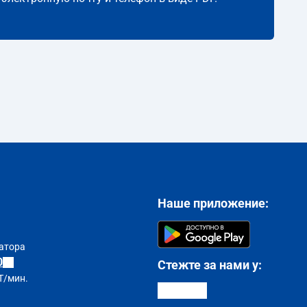
Наше приложение:
атора
0
Стежте за нами у:
T/мин.