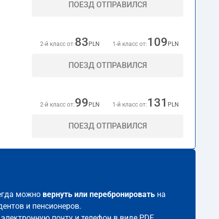
ПОЕЗД ОТПРАВИЛСЯ
83
109
2-й класс от:
PLN
1-й класс от:
PLN
ПОЕЗД ОТПРАВИЛСЯ
99
131
2-й класс от:
PLN
1-й класс от:
PLN
ПОЕЗД ОТПРАВИЛСЯ
сегда можно
вернуть или перебронировать
на
дентов и пенсионеров.
 электронную почту и телефон в виде PDF.