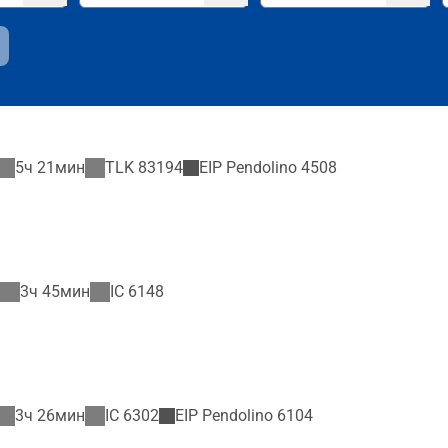
5ч 21мин
TLK
83194
EIP Pendolino
4508
3ч 45мин
IC
6148
3ч 26мин
IC
6302
EIP Pendolino
6104