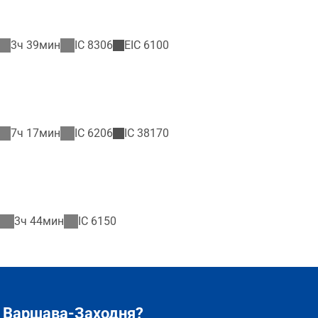
3ч 39мин
IC
8306
EIC
6100
7ч 17мин
IC
6206
IC
38170
3ч 44мин
IC
6150
– Варшава-Заходня?