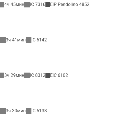
4ч 45мин
IC
7316
EIP Pendolino
4852
3ч 41мин
IC
6142
3ч 29мин
IC
8312
EIC
6102
3ч 30мин
IC
6138