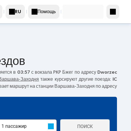
Помощь
RU
ездов
ляется в
03:57
с вокзала PKP Бжег по адресу
Dworzec
Варшава-Заходня
также курсируют другие поезда:
IC
чивает маршрут на станции Варшава-Заходня по адресу
ПОИСК