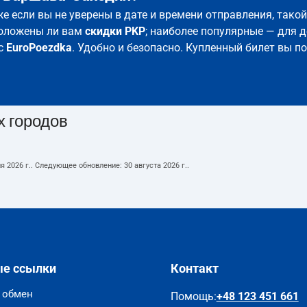
е если вы не уверены в дате и времени отправления, тако
положены ли вам
скидки PKP
; наиболее популярные — для д
 с
EuroPoezdka
. Удобно и безопасно. Купленный билет вы п
х городов
я 2026 г.
. Следующее обновление:
30 августа 2026 г.
.
ые ссылки
Контакт
и обмен
Помощь
:
+48 123 451 661