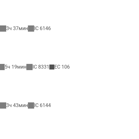
3ч 37мин
IC
6146
5ч 19мин
IC
8331
EC
106
3ч 43мин
IC
6144