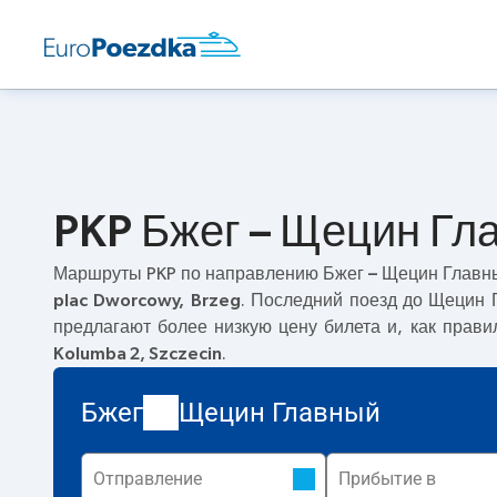
PKP Бжег – Щецин Гл
Маршруты PKP по направлению
Бжег – Щецин Главн
plac Dworcowy, Brzeg
. Последний поезд до Щецин 
предлагают более низкую цену билета и, как прав
Kolumba 2, Szczecin
.
Бжег
Щецин Главный