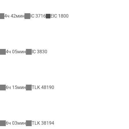
4ч 42мин
IC
3716
EIC
1800
4ч 05мин
IC
3830
6ч 15мин
TLK
48190
6ч 03мин
TLK
38194