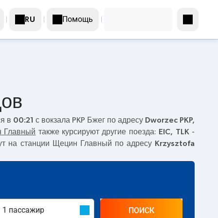
Помощь
RU
дов
ся в
00:21
с вокзала PKP Бжег по адресу
Dworzec PKP,
 Главный
также курсируют другие поезда:
EIC, TLK
-
рут на станции Щецин Главный по адресу
Krzysztofa
ПОИСК