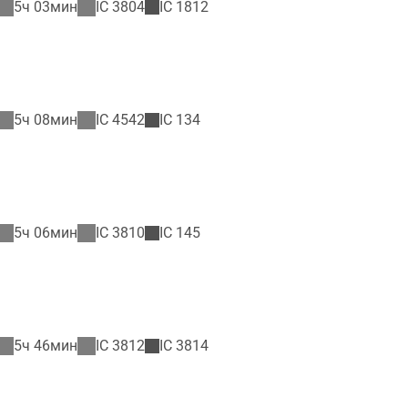
5ч 03мин
IC
3804
IC
1812
5ч 08мин
IC
4542
IC
134
5ч 06мин
IC
3810
IC
145
5ч 46мин
IC
3812
IC
3814