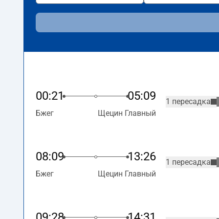
00:21
05:09
1 пересадка
Бжег
Щецин Главный
08:09
13:26
1 пересадка
Бжег
Щецин Главный
09:28
14:31