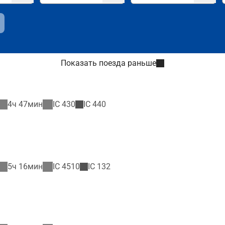
Показать поезда раньше
4ч 47мин
IC
430
IC
440
5ч 16мин
IC
4510
IC
132