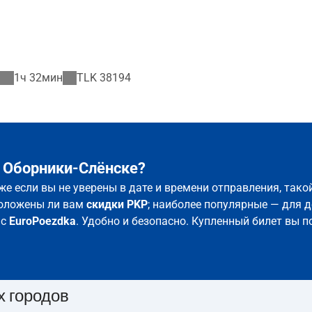
1ч 32мин
TLK
38194
 Оборники-Слёнске?
же если вы не уверены в дате и времени отправления, так
положены ли вам
скидки PKP
; наиболее популярные — для д
 с
EuroPoezdka
. Удобно и безопасно. Купленный билет вы п
х городов