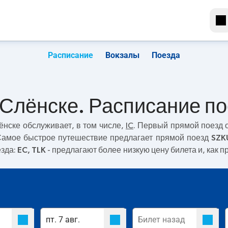
Расписание
Вокзалы
Поезда
-Слёнске. Расписание п
ёнске
обслуживает, в том числе,
IC
. Первый прямой поезд 
 Самое быстрое путешествие предлагает прямой поезд
SZK
езда:
EC, TLK
- предлагают более низкую цену билета и, как п