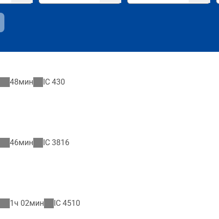
48мин
IC
430
46мин
IC
3816
1ч 02мин
IC
4510