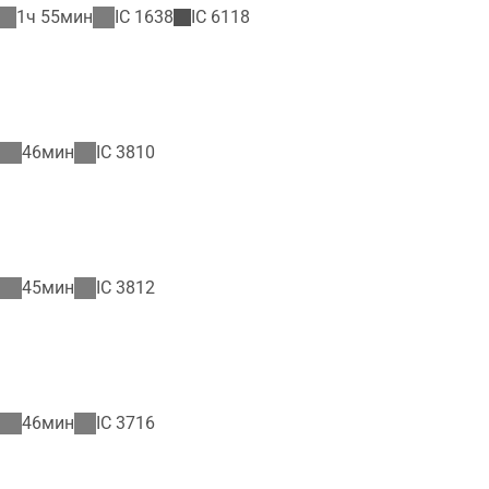
1ч 55мин
IC
1638
IC
6118
46мин
IC
3810
45мин
IC
3812
46мин
IC
3716