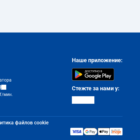
Наше приложение:
атора
0
Стежте за нами у:
T/мин.
итика файлов cookie