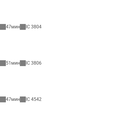
47мин
IC
3804
51мин
IC
3806
47мин
IC
4542