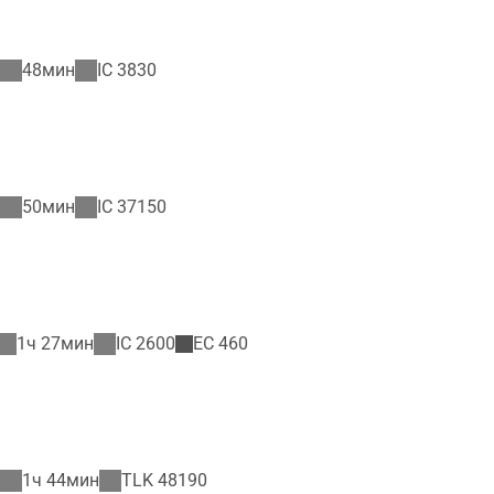
48мин
IC
3830
50мин
IC
37150
1ч 27мин
IC
2600
EC
460
1ч 44мин
TLK
48190