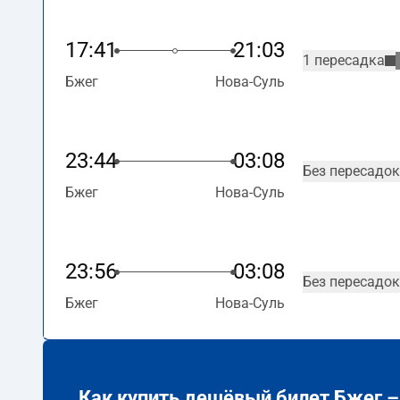
17:41
21:03
1 пересадка
Бжег
Нова-Суль
23:44
03:08
Без пересадок
Бжег
Нова-Суль
23:56
03:08
Без пересадок
Бжег
Нова-Суль
Как купить дешёвый билет Бжег –