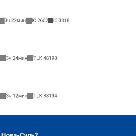
3ч 22мин
IC
2602
IC
3818
3ч 24мин
TLK
48190
3ч 12мин
TLK
38194
 Нова-Суль?