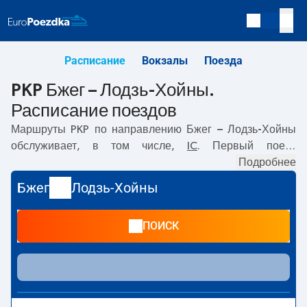
Расписание
Вокзалы
Поезда
PKP Бжег – Лодзь-Хойны.
Расписание поездов
Маршруты PKP по направлению
Бжег – Лодзь-Хойны
обслуживает, в том числе,
IC
. Первый поезд
отправляется в
04:04
с вокзала PKP Бжег. Последний
Подробнее
поезд до Лодзь-Хойны отправляется в 19:48. По
Бжег
Лодзь-Хойны
маршруту
Бжег
–
Лодзь-Хойны
также курсируют другие
поезда:
TLK
- предлагают более низкую цену билета и,
ПОИСК
как правило, более долгое время в пути. Поезд
заканчивает маршрут на станции Лодзь-Хойны.