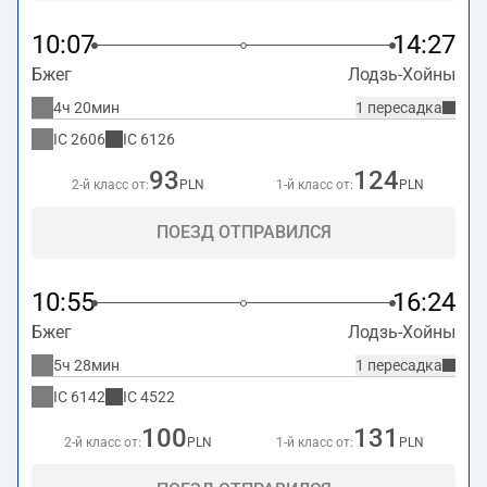
10:07
14:27
Бжег
Лодзь-Хойны
4ч 20мин
1 пересадка
IC
2606
IC
6126
93
124
2-й класс от:
PLN
1-й класс от:
PLN
ПОЕЗД ОТПРАВИЛСЯ
10:55
16:24
Бжег
Лодзь-Хойны
5ч 28мин
1 пересадка
IC
6142
IC
4522
100
131
2-й класс от:
PLN
1-й класс от:
PLN