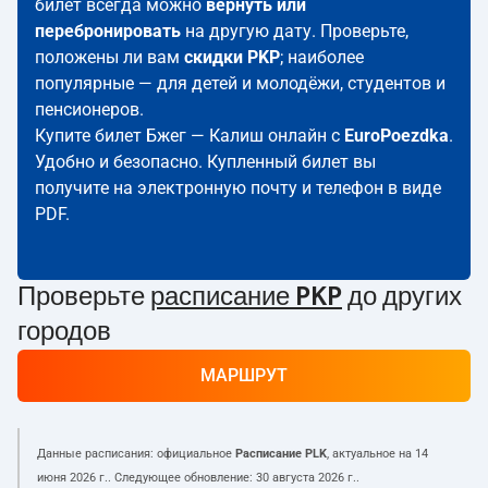
билет всегда можно
вернуть или
перебронировать
на другую дату. Проверьте,
положены ли вам
скидки PKP
; наиболее
популярные — для детей и молодёжи, студентов и
пенсионеров.
Купите билет Бжег — Калиш онлайн с
EuroPoezdka
.
Удобно и безопасно. Купленный билет вы
получите на электронную почту и телефон в виде
PDF.
Проверьте
расписание PKP
до других
городов
МАРШРУТ
Данные расписания: официальное
Расписание PLK
, актуальное на
14
июня 2026 г.
. Следующее обновление:
30 августа 2026 г.
.