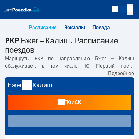
Расписание
Вокзалы
Поезда
PKP Бжег – Калиш. Расписание
поездов
Маршруты PKP по направлению
Бжег – Калиш
обслуживает, в том числе,
IC
. Первый поезд
отправляется в
10:07
с вокзала PKP Бжег по адресу
Подробнее
Dworzec PKP, plac Dworcowy, Brzeg
. Последний поезд
Бжег
Калиш
до Калиш отправляется в 17:41. По маршруту
Бжег
–
Калиш
также курсируют другие поезда:
- предлагают
ПОИСК
более низкую цену билета и, как правило, более долгое
время в пути. Поезд заканчивает маршрут на станции
Калиш по адресу
62-800 Kalisz
.