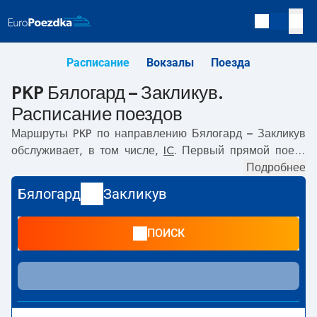
Расписание
Вокзалы
Поезда
PKP Бялогард – Закликув.
Расписание поездов
Маршруты PKP по направлению
Бялогард – Закликув
обслуживает, в том числе,
IC
. Первый прямой поезд
отправляется в
07:13
с вокзала PKP Бялогард.
Подробнее
Последний поезд до Закликув отправляется в 09:26.
Бялогард
Закликув
Самое быстрое путешествие предлагает прямой поезд
SZKUNER
. Поездка на нём занимает
09:20
. По
ПОИСК
маршруту
Бялогард
–
Закликув
также курсируют другие
поезда:
- предлагают более низкую цену билета и, как
правило, более долгое время в пути. Поезд заканчивает
маршрут на станции Закликув.