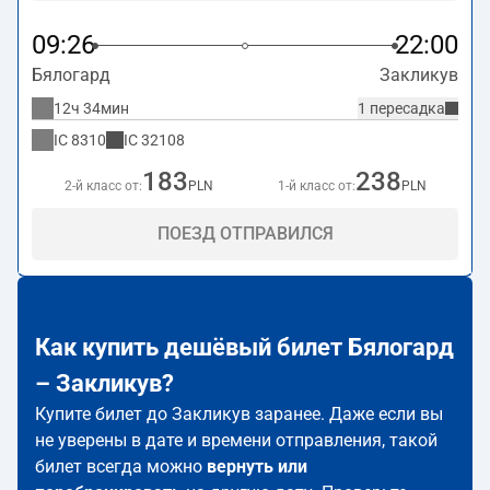
09:26
22:00
Бялогард
Закликув
12ч 34мин
1 пересадка
IC
8310
IC
32108
183
238
2-й класс от:
PLN
1-й класс от:
PLN
ПОЕЗД ОТПРАВИЛСЯ
Как купить дешёвый билет Бялогард
– Закликув?
Купите билет до Закликув заранее. Даже если вы
не уверены в дате и времени отправления, такой
билет всегда можно
вернуть или