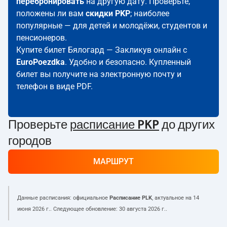
перебронировать
на другую дату. Проверьте,
положены ли вам
скидки PKP
; наиболее
популярные — для детей и молодёжи, студентов и
пенсионеров.
Купите билет Бялогард — Закликув онлайн с
EuroPoezdka
. Удобно и безопасно. Купленный
билет вы получите на электронную почту и
телефон в виде PDF.
Проверьте
расписание PKP
до других
городов
МАРШРУТ
Данные расписания: официальное
Расписание PLK
, актуальное на
14
июня 2026 г.
. Следующее обновление:
30 августа 2026 г.
.