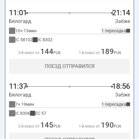
11:01
21:14
Бялогард
Забже
10ч 13мин
1 пересадка
IC
58102
IC
8302
144
189
2-й класс от:
PLN
1-й класс от:
PLN
ПОЕЗД ОТПРАВИЛСЯ
11:37
18:56
Бялогард
Забже
7ч 19мин
1 пересадка
IC
8306
EC
57
145
190
2-й класс от:
PLN
1-й класс от:
PLN