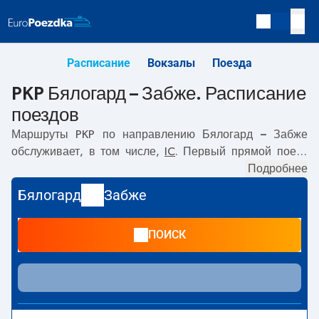
Расписание
Вокзалы
Поезда
PKP Бялогард – Забже. Расписание
поездов
Маршруты PKP по направлению
Бялогард – Забже
обслуживает, в том числе,
IC
. Первый прямой поезд
отправляется в
07:30
с вокзала PKP Бялогард по адресу
Подробнее
Marcina Borzymowskiego 3.
. Последний поезд до Забже
Бялогард
Забже
отправляется в 21:48. Самое быстрое путешествие
предлагает прямой поезд
MALCZEWSKI
. Поездка на нём
ПОИСК
занимает
06:39
. По маршруту
Бялогард
–
Забже
также
курсируют другие поезда:
EC, TLK
- предлагают более
низкую цену билета и, как правило, более долгое время
в пути. Поезд заканчивает маршрут на станции Забже
по адресу
Plac Dworcowy 3, 41-800, Zabrze
.