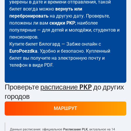
уверены в дате и времени отправления, такой
билет всегда можно
вернуть или
перебронировать
на другую дату. Проверьте,
положены ли вам
скидки PKP
; наиболее
популярные — для детей и молодёжи, студентов и
пенсионеров.
Купите билет Бялогард — Забже онлайн с
EuroPoezdka
. Удобно и безопасно. Купленный
билет вы получите на электронную почту и
телефон в виде PDF.
Проверьте
расписание PKP
до других
городов
МАРШРУТ
Данные расписания: официальное
Расписание PLK
, актуальное на
14