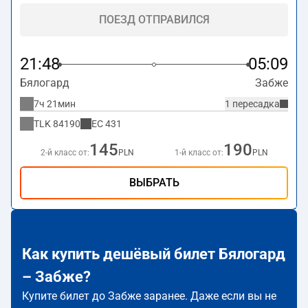
ПОЕЗД ОТПРАВИЛСЯ
21:48
05:09
Бялогард
Забже
7ч 21мин
1 пересадка
TLK
84190
EC
431
145
190
2-й класс от:
PLN
1-й класс от:
PLN
ВЫБРАТЬ
Как купить дешёвый билет Бялогард
– Забже?
Купите билет до Забже заранее. Даже если вы не