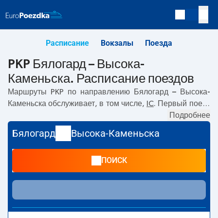
Расписание
Вокзалы
Поезда
PKP Бялогард – Высока-
Каменьска. Расписание поездов
Маршруты PKP по направлению
Бялогард – Высока-
Каменьска
обслуживает, в том числе,
IC
. Первый поезд
отправляется в
08:21
с вокзала PKP Бялогард.
Подробнее
Последний поезд до Высока-Каменьска отправляется в
Бялогард
Высока-Каменьска
15:59. По маршруту
Бялогард
–
Высока-Каменьска
также курсируют другие поезда:
- предлагают более
ПОИСК
низкую цену билета и, как правило, более долгое время
в пути. Поезд заканчивает маршрут на станции Высока-
Каменьска.