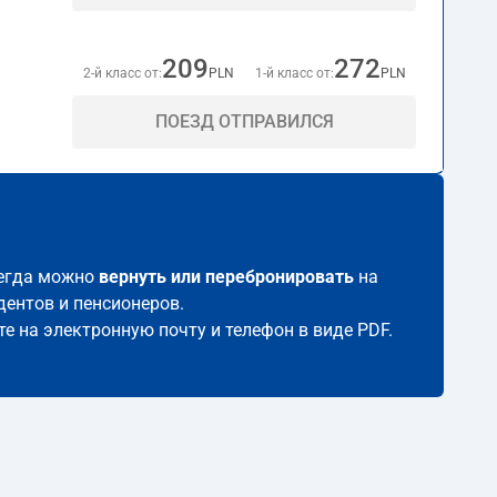
209
272
2-й класс от:
PLN
1-й класс от:
PLN
ПОЕЗД ОТПРАВИЛСЯ
всегда можно
вернуть или перебронировать
на
дентов и пенсионеров.
те на электронную почту и телефон в виде PDF.