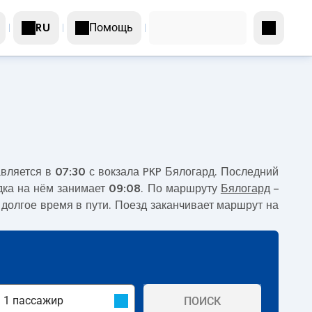
Помощь
RU
авляется в
07:30
с вокзала PKP Бялогард. Последний
дка на нём занимает
09:08
. По маршруту
Бялогард
–
 долгое время в пути. Поезд заканчивает маршрут на
ПОИСК