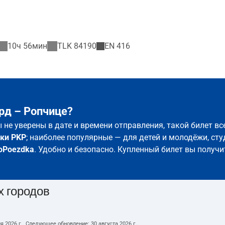
10ч 56мин
TLK
84190
EN
416
рд – Ропчице?
ы не уверены в дате и времени отправления, такой билет 
ки PKP
; наиболее популярные — для детей и молодёжи, сту
oPoezdka
. Удобно и безопасно. Купленный билет вы получи
х городов
я 2026 г.
. Следующее обновление:
30 августа 2026 г.
.