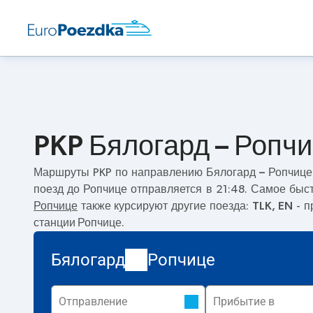
PKP Бялогард – Ропчи
Маршруты PKP по направлению
Бялогард – Ропчице
поезд до Ропчице отправляется в 21:48. Самое бы
Ропчице
также курсируют другие поезда:
TLK, EN
- п
станции Ропчице.
Бялогард
Ропчице