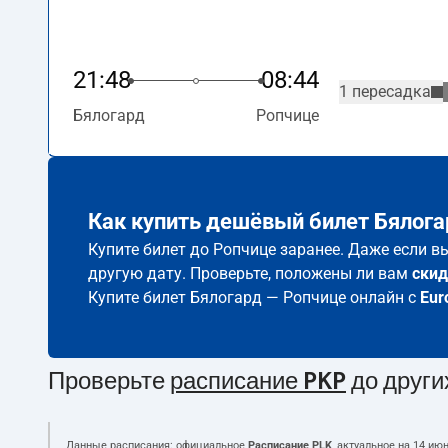
21:48
08:44
1 пересадка
Бялогард
Ропчице
Как купить дешёвый билет Бялога
Купите билет до Ропчице заранее. Даже если в
другую дату. Проверьте, положены ли вам
скид
Купите билет Бялогард — Ропчице онлайн с
Eur
Проверьте
расписание PKP
до други
Данные расписания: официальное
Расписание PLK
, актуальное на
14 июн